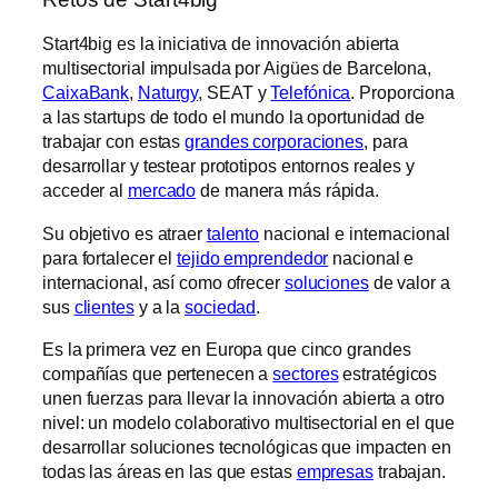
Start4big es la iniciativa de innovación abierta
multisectorial impulsada por Aigües de Barcelona,
CaixaBank
,
Naturgy
, SEAT y
Telefónica
. Proporciona
a las ​startups de todo el mundo la oportunidad de
trabajar con estas
grandes corporaciones
, para
desarrollar y testear prototipos entornos reales y
acceder al
mercado
de manera más rápida.
Su objetivo es atraer
talento
nacional e internacional
para fortalecer el
tejido emprendedor
nacional e
internacional, así como ofrecer
soluciones
de valor a
sus
clientes
y a la
sociedad
.
Es la primera vez en Europa que cinco grandes
compañías que pertenecen a
sectores
estratégicos
unen fuerzas para llevar la innovación abierta a otro
nivel: un modelo colaborativo multisectorial en el que
desarrollar soluciones tecnológicas que impacten en
todas las áreas en las que estas
empresas
trabajan.