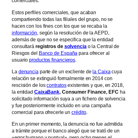
comerciales.
Estos perfiles comerciales, que acaban
compartiendo todas las filiales del grupo, no se
hacen con los fines con los que se recaba la
información
, según la resolución de la AEPD,
además de que no se especifica que la entidad
consultará
registros de
solvencia
o la Central de
Riesgos del
Banco de España
para ofrecer al
usuario
productos financieros
.
La
denuncia
parte de un excliente de
la Caixa
cuya
relación se extinguió formalmente en 2014 con
rescisión de los
contratos
existentes y que, en 2018,
la entidad
CaixaBank
, Consumer Finance, EFC
ha
solicitado información suya a un fichero de solvencia
y fue posteriormente incluido en una campaña
comercial para ofrecerle un
crédito
.
En un primer momento, la denuncia no fue admitida
a trámite porque el banco alegó que se trató de un
«error humano y puntual», pero ocho meses el