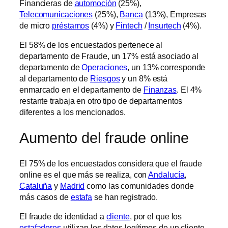
Financieras de
automoción
(25%),
Telecomunicaciones
(25%),
Banca
(13%), Empresas
de micro
préstamos
(4%) y
Fintech
/
Insurtech
(4%).
El 58% de los encuestados pertenece al
departamento de Fraude, un 17% está asociado al
departamento de
Operaciones
, un 13% corresponde
al departamento de
Riesgos
y un 8% está
enmarcado en el departamento de
Finanzas
. El 4%
restante trabaja en otro tipo de departamentos
diferentes a los mencionados.
Aumento del fraude online
El 75% de los encuestados considera que el fraude
online es el que más se realiza, con
Andalucía
,
Cataluña
y
Madrid
como las comunidades donde
más casos de
estafa
se han registrado.
El fraude de identidad a
cliente
, por el que los
estafadores
utilizan los datos legítimos de un cliente