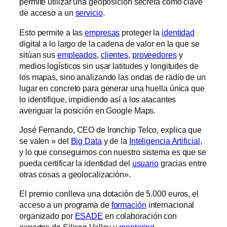
permite utilizar una geoposición secreta como clave
de acceso a un
servicio
.
Esto permite a las
empresas
proteger la
identidad
digital a lo largo de la cadena de valor en la que se
sitúan sus
empleados
,
clientes
,
proveedores
y
medios logísticos sin usar latitudes y longitudes de
los mapas, sino analizando las ondas de radio de un
lugar en concreto para generar una huella única que
lo identifique, impidiendo así a los atacantes
averiguar la posición en Google Maps.
José Fernando, CEO de Ironchip Telco, explica que
se valen » del
Big Data
y de la
Inteligencia Artificial
,
y lo que conseguimos con nuestro sistema es que se
pueda certificar la identidad del
usuario
gracias entre
otras cosas a geolocalización».
El premio conlleva una dotación de 5.000 euros, el
acceso a un programa de
formación
internacional
organizado por
ESADE
en colaboración con