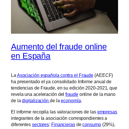
Aumento del fraude online
en España
La
Asociación española contra el Fraude
(AEECF)
ha presentado el ya consolidado Informe anual de
tendencias de Fraude, en su edición 2020-2021, que
revela una aceleración del
fraude
online de la mano
de la
digitalización
de la
economía
.
El informe recopila las valoraciones de las
empresas
integrantes de la asociación correspondientes a
diferentes
sectores
:
Financieras
de
consumo
(29%),