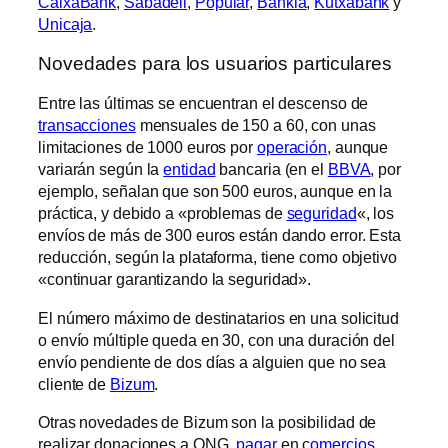
CaixaBank
,
Sabadell
,
Popular
,
Bankia
,
Kutxabank
y
Unicaja
.
Novedades para los usuarios particulares
Entre las últimas se encuentran el descenso de
transacciones
mensuales de 150 a 60, con unas
limitaciones de 1000 euros por
operación
, aunque
variarán según la
entidad
bancaria (en el
BBVA
, por
ejemplo, señalan que son 500 euros, aunque en la
práctica, y debido a «problemas de
seguridad
«, los
envíos de más de 300 euros están dando error. Esta
reducción, según la plataforma, tiene como objetivo
«continuar garantizando la seguridad».
El número máximo de destinatarios en una solicitud
o envío múltiple queda en 30, con una duración del
envío pendiente de dos días a alguien que no sea
cliente de
Bizum
.
Otras novedades de Bizum son la posibilidad de
realizar donaciones a ONG,
pagar
en c
omercios