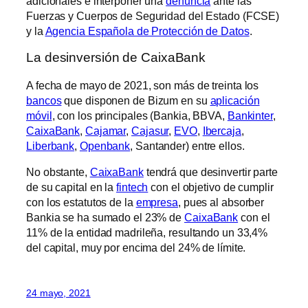
adicionales e interponer una
denuncia
ante las
Fuerzas y Cuerpos de Seguridad del Estado (FCSE)
y la
Agencia Española de Protección de Datos
.
La desinversión de CaixaBank
A fecha de mayo de 2021, son más de treinta los
bancos
que disponen de Bizum en su
aplicación
móvil
, con los principales (Bankia, BBVA,
Bankinter
,
CaixaBank
,
Cajamar
,
Cajasur
,
EVO
,
Ibercaja
,
Liberbank
,
Openbank
, Santander) entre ellos.
No obstante,
CaixaBank
tendrá que desinvertir parte
de su capital en la
fintech
con el objetivo de cumplir
con los estatutos de la
empresa
, pues al absorber
Bankia se ha sumado el 23% de
CaixaBank
con el
11% de la entidad madrileña, resultando un 33,4%
del capital, muy por encima del 24% de límite.
24 mayo, 2021