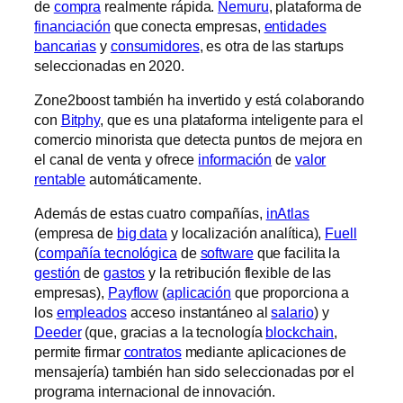
de
compra
realmente rápida.
Nemuru
, plataforma de
financiación
que conecta empresas,
entidades
bancarias
y
consumidores
, es otra de las startups
seleccionadas en 2020.
Zone2boost también ha invertido y está colaborando
con
Bitphy
, que es una plataforma inteligente para el
comercio minorista que detecta puntos de mejora en
el canal de venta y ofrece
información
de
valor
rentable
automáticamente.
Además de estas cuatro compañías,
inAtlas
(empresa de
big data
y localización analítica),
Fuell
(
compañía tecnológica
de
software
que facilita la
gestión
de
gastos
y la retribución flexible de las
empresas),
Payflow
(
aplicación
que proporciona a
los
empleados
acceso instantáneo al
salario
) y
Deeder
(que, gracias a la tecnología
blockchain
,
permite firmar
contratos
mediante aplicaciones de
mensajería) también han sido seleccionadas por el
programa internacional de innovación.