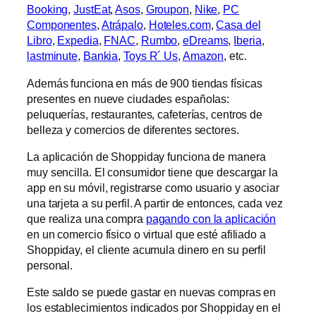
Booking
,
JustEat
,
Asos
,
Groupon
,
Nike
,
PC
Componentes
,
Atrápalo
,
Hoteles.com
,
Casa del
Libro
,
Expedia
,
FNAC
,
Rumbo
,
eDreams
,
Iberia
,
lastminute
,
Bankia
,
Toys R´ Us
,
Amazon
, etc.
Además funciona en más de 900 tiendas físicas
presentes en nueve ciudades españolas:
peluquerías, restaurantes, cafeterías, centros de
belleza y comercios de diferentes sectores.
La aplicación de Shoppiday funciona de manera
muy sencilla. El consumidor tiene que descargar la
app en su móvil, registrarse como usuario y asociar
una tarjeta a su perfil. A partir de entonces, cada vez
que realiza una compra
pagando con la aplicación
en un comercio físico o virtual que esté afiliado a
Shoppiday, el cliente acumula dinero en su perfil
personal.
Este saldo se puede gastar en nuevas compras en
los establecimientos indicados por Shoppiday en el