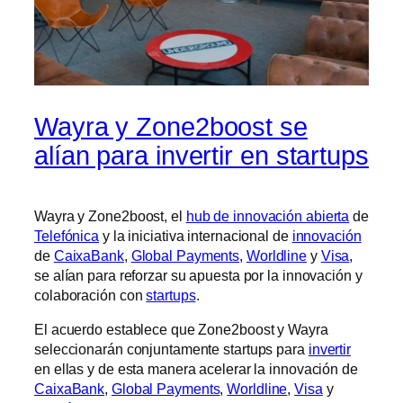
Wayra y Zone2boost se
alían para invertir en startups
Wayra y Zone2boost, el
hub de innovación abierta
de
Telefónica
y la iniciativa internacional de
innovación
de
CaixaBank
,
Global Payments
,
Worldline
y
Visa
,
se alían para reforzar su apuesta por la innovación y
colaboración con
startups
.
El acuerdo establece que Zone2boost y Wayra
seleccionarán conjuntamente startups para
invertir
en ellas y de esta manera acelerar la innovación de
CaixaBank
,
Global Payments
,
Worldline
,
Visa
y