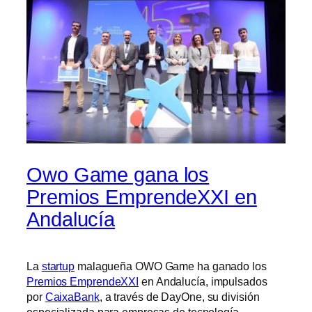
Owo Game gana los
Premios EmprendeXXI en
Andalucía
La
startup
malagueña OWO Game ha ganado los
Premios EmprendeXXI
en Andalucía, impulsados
por
CaixaBank
, a través de DayOne, su división