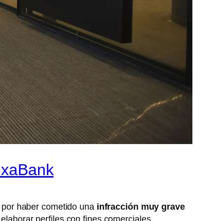
aixaBank
por haber cometido una
infracción muy grave
elaborar perfiles con fines comerciales.