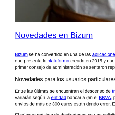
Novedades en Bizum
Bizum
se ha convertido en una de las
aplicacion
que presenta la
plataforma
creada en 2015 y que 
primer consejo de administración se sentaron re
Novedades para los usuarios particulare
Entre las últimas se encuentran el descenso de
t
variarán según la
entidad
bancaria (en el
BBVA
, 
envíos de más de 300 euros están dando error. Es
El número máximo de destinatarios en una solicit