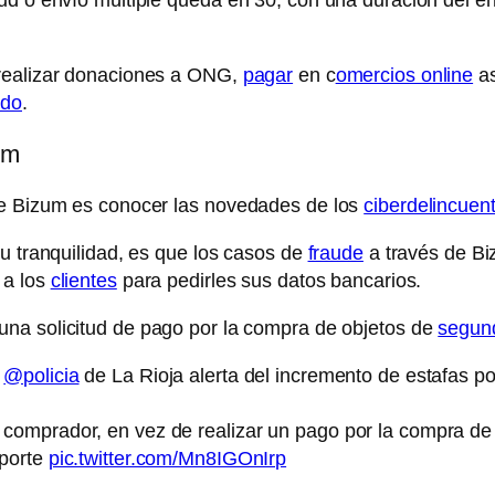
 realizar donaciones a ONG,
pagar
en c
omercios online
as
ado
.
um
de Bizum es conocer las novedades de los
ciberdelincuen
u tranquilidad, es que los casos de
fraude
a través de Bi
 a los
clientes
para pedirles sus datos bancarios.
na solicitud de pago por la compra de objetos de
segun
e
@policia
de La Rioja alerta del incremento de estafas p
comprador, en vez de realizar un pago por la compra de o
mporte
pic.twitter.com/Mn8IGOnIrp