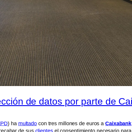
tección de datos por parte de C
EPD
) ha
multado
con tres millones de euros a
Caixabank
a recabar de sus
clientes
el consentimiento necesario para 