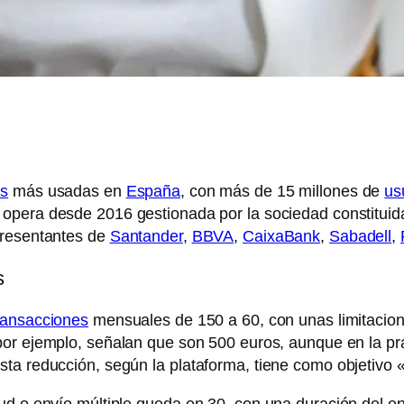
es
más usadas en
España
, con más de 15 millones de
us
opera desde 2016 gestionada por la sociedad constituid
presentantes de
Santander
,
BBVA
,
CaixaBank
,
Sabadell
,
s
ransacciones
mensuales de 150 a 60, con unas limitacio
por ejemplo, señalan que son 500 euros, aunque en la p
ta reducción, según la plataforma, tiene como objetivo 
ud o envío múltiple queda en 30, con una duración del e