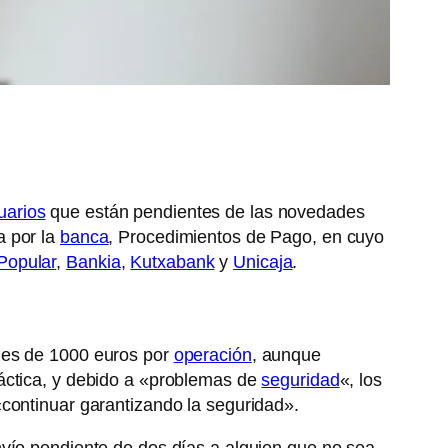
uarios
que están pendientes de las novedades
a por la
banca
, Procedimientos de Pago, en cuyo
Popular
,
Bankia
,
Kutxabank
y
Unicaja
.
nes de 1000 euros por
operación
, aunque
ráctica, y debido a «problemas de
seguridad
«, los
«continuar garantizando la seguridad».
nvío pendiente de dos días a alguien que no sea