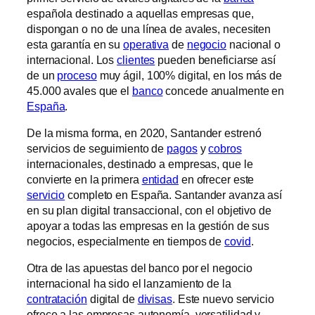
española destinado a aquellas empresas que,
dispongan o no de una línea de avales, necesiten
esta garantía en su
operativa
de
negocio
nacional o
internacional. Los
clientes
pueden beneficiarse así
de un
proceso
muy ágil, 100% digital, en los más de
45.000 avales que el
banco
concede anualmente en
España
.
De la misma forma, en 2020, Santander estrenó
servicios de seguimiento de
pagos
y
cobros
internacionales, destinado a empresas, que le
convierte en la primera
entidad
en ofrecer este
servicio
completo en España. Santander avanza así
en su plan digital transaccional, con el objetivo de
apoyar a todas las empresas en la gestión de sus
negocios, especialmente en tiempos de
covid
.
Otra de las apuestas del banco por el negocio
internacional ha sido el lanzamiento de la
contratación
digital de
divisas
. Este nuevo servicio
ofrece a las empresas autonomía, versatilidad y