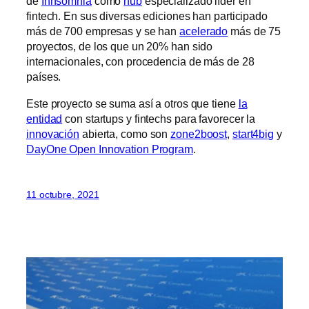
de
Innsomnia
como
hub
especializado líder en
fintech. En sus diversas ediciones han participado
más de 700 empresas y se han
acelerado
más de 75
proyectos, de los que un 20% han sido
internacionales, con procedencia de más de 28
países.
Este proyecto se suma así a otros que tiene
la
entidad
con startups y fintechs para favorecer la
innovación
abierta, como son
zone2boost
,
start4big
y
DayOne Open Innovation Program
.
11 octubre, 2021