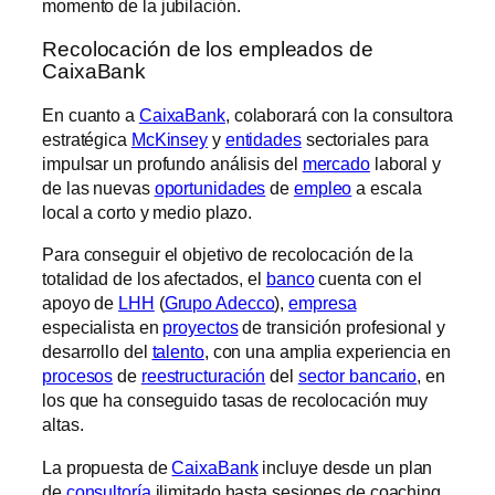
momento de la jubilación.
Recolocación de los empleados de
CaixaBank
En cuanto a
CaixaBank
, colaborará con la consultora
estratégica
McKinsey
y
entidades
sectoriales para
impulsar un profundo análisis del
mercado
laboral y
de las nuevas
oportunidades
de
empleo
a escala
local a corto y medio plazo.
Para conseguir el objetivo de recolocación de la
totalidad de los afectados, el
banco
cuenta con el
apoyo de
LHH
(
Grupo Adecco
),
empresa
especialista en
proyectos
de transición profesional y
desarrollo del
talento
, con una amplia experiencia en
procesos
de
reestructuración
del
sector bancario
, en
los que ha conseguido tasas de recolocación muy
altas.
La propuesta de
CaixaBank
incluye desde un plan
de
consultoría
ilimitado hasta sesiones de coaching