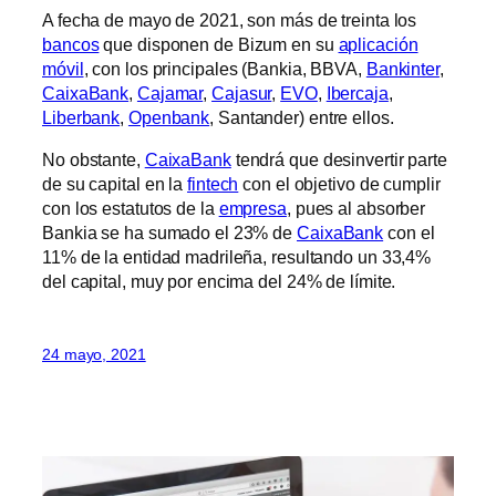
A fecha de mayo de 2021, son más de treinta los
bancos
que disponen de Bizum en su
aplicación
móvil
, con los principales (Bankia, BBVA,
Bankinter
,
CaixaBank
,
Cajamar
,
Cajasur
,
EVO
,
Ibercaja
,
Liberbank
,
Openbank
, Santander) entre ellos.
No obstante,
CaixaBank
tendrá que desinvertir parte
de su capital en la
fintech
con el objetivo de cumplir
con los estatutos de la
empresa
, pues al absorber
Bankia se ha sumado el 23% de
CaixaBank
con el
11% de la entidad madrileña, resultando un 33,4%
del capital, muy por encima del 24% de límite.
24 mayo, 2021