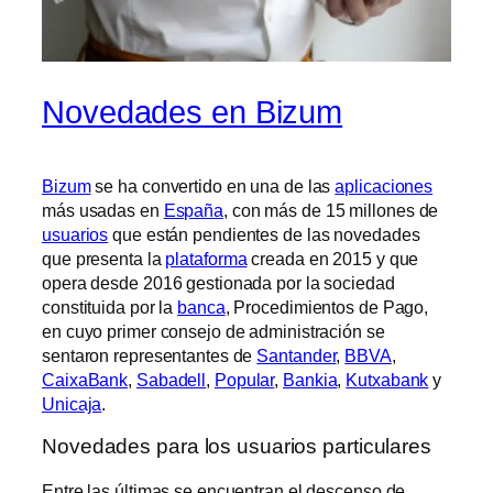
Novedades en Bizum
Bizum
se ha convertido en una de las
aplicaciones
más usadas en
España
, con más de 15 millones de
usuarios
que están pendientes de las novedades
que presenta la
plataforma
creada en 2015 y que
opera desde 2016 gestionada por la sociedad
constituida por la
banca
, Procedimientos de Pago,
en cuyo primer consejo de administración se
sentaron representantes de
Santander
,
BBVA
,
CaixaBank
,
Sabadell
,
Popular
,
Bankia
,
Kutxabank
y
Unicaja
.
Novedades para los usuarios particulares
Entre las últimas se encuentran el descenso de