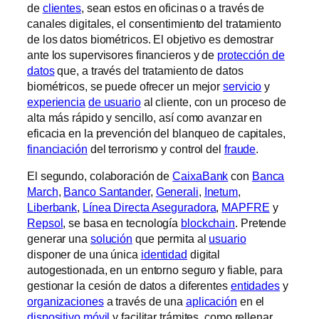
de
clientes
, sean estos en oficinas o a través de
canales digitales, el consentimiento del tratamiento
de los datos biométricos. El objetivo es demostrar
ante los supervisores financieros y de
protección de
datos
que, a través del tratamiento de datos
biométricos, se puede ofrecer un mejor
servicio
y
experiencia
de usuario
al cliente, con un proceso de
alta más rápido y sencillo, así como avanzar en
eficacia en la prevención del blanqueo de capitales,
financiación
del terrorismo y control del
fraude
.
El segundo, colaboración de
CaixaBank
con
Banca
March
,
Banco Santander
,
Generali
,
Inetum
,
Liberbank
,
Línea Directa Aseguradora
,
MAPFRE
y
Repsol
, se basa en tecnología
blockchain
. Pretende
generar una
solución
que permita al
usuario
disponer de una única
identidad
digital
autogestionada, en un entorno seguro y fiable, para
gestionar la cesión de datos a diferentes
entidades
y
organizaciones
a través de una
aplicación
en el
dispositivo móvil
y facilitar trámites, como rellenar