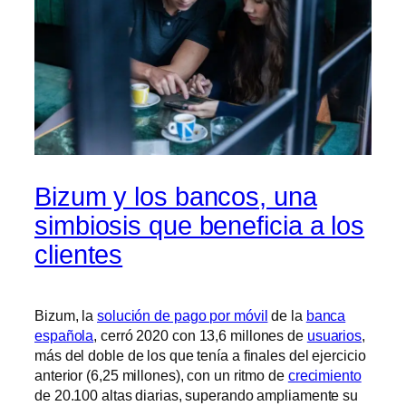
Bizum y los bancos, una
simbiosis que beneficia a los
clientes
Bizum, la
solución de pago por móvil
de la
banca
española
, cerró 2020 con 13,6 millones de
usuarios
,
más del doble de los que tenía a finales del ejercicio
anterior (6,25 millones), con un ritmo de
crecimiento
de 20.100 altas diarias, superando ampliamente su