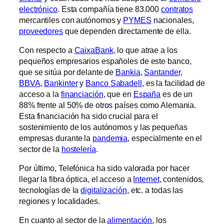
electrónico
. Esta compañía tiene 83.000
contratos
mercantiles con autónomos y
PYMES
nacionales,
proveedores
que dependen directamente de ella.
Con respecto a
CaixaBank
, lo que atrae a los
pequeños empresarios españoles de este banco,
que se sitúa por delante de
Bankia
,
Santander
,
BBVA
,
Bankinter
y
Banco Sabadell
, es la facilidad de
acceso a la
financiación
, que en
España
es de un
88% frente al 50% de otros países como Alemania.
Esta financiación ha sido crucial para el
sostenimiento de los autónomos y las pequeñas
empresas durante la
pandemia
, especialmente en el
sector de la
hostelería
.
Por último, Telefónica ha sido valorada por hacer
llegar la fibra óptica, el acceso a
Internet
, contenidos,
tecnologías de la
digitalización
, etc. a todas las
regiones y localidades.
En cuanto al sector de la
alimentación
, los