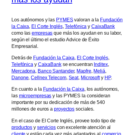
Los autónomos y las
PYMES
valoran a la
Fundación
la Caixa
,
El Corte Inglés
,
Telefónica
y
CaixaBank
como las
empresas
que más los ayudan en su labor,
según el último el estudio Advice de Éxito
Empresarial.
Detrás de
Fundación la Caixa
,
El Corte Inglés
,
Telefónica
y
CaixaBank
se encuentran
Inditex
,
Mercadona
,
Banco Santander
,
Mapfre
,
Meliá
,
Danone
,
Cellnex Telecom
,
Seat
,
Microsoft
y
HP
.
En cuanto a la
Fundación la Caixa
, los autónomos,
las
microempresas
y las PYMES la consideran
importante por su dedicación de más de 540
millones de euros a
proyectos
sociales.
En el caso de El Corte Inglés, provee todo tipo de
productos
y
servicios
con excelente atención al
cliente
y están cada vez más adaptados al
comercio