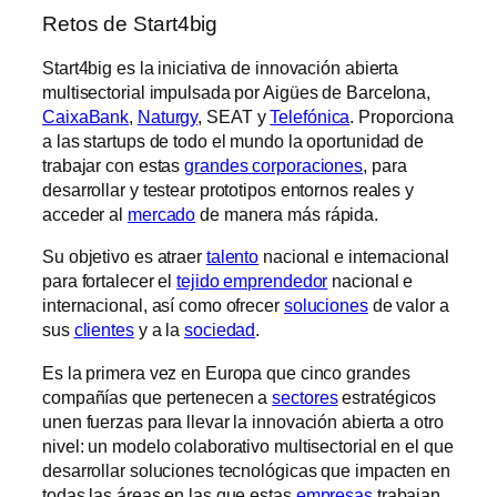
Retos de Start4big
Start4big es la iniciativa de innovación abierta
multisectorial impulsada por Aigües de Barcelona,
CaixaBank
,
Naturgy
, SEAT y
Telefónica
. Proporciona
a las ​startups de todo el mundo la oportunidad de
trabajar con estas
grandes corporaciones
, para
desarrollar y testear prototipos entornos reales y
acceder al
mercado
de manera más rápida.
Su objetivo es atraer
talento
nacional e internacional
para fortalecer el
tejido emprendedor
nacional e
internacional, así como ofrecer
soluciones
de valor a
sus
clientes
y a la
sociedad
.
Es la primera vez en Europa que cinco grandes
compañías que pertenecen a
sectores
estratégicos
unen fuerzas para llevar la innovación abierta a otro
nivel: un modelo colaborativo multisectorial en el que
desarrollar soluciones tecnológicas que impacten en
todas las áreas en las que estas
empresas
trabajan.