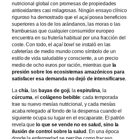
nutricional global con promesas de propiedades
antioxidantes casi milagrosas. Ningún ensayo clínico
riguroso ha demostrado que el açaí posea beneficios
superiores a los de los arándanos, las moras o las
frambuesas que cualquier consumidor europeo
encuentra en su frutería habitual por una fracción del
coste. Con todo, el
açaí bowl
se instaló en las
cafeterías de medio mundo como símbolo de un
estilo de vida saludable y consciente, a un precio
medio de ocho euros por ración, mientras que
la
presión sobre los ecosistemas amazónicos para
satisfacer esa demanda no dejó de intensificarse
.
La
chía
, las
bayas de goji
, la
espirulina
, la
cúrcuma
, el
colágeno bebible
: cada temporada
trae su nuevo mesías nutricional, y cada mesías
acaba relegado al fondo de la despensa cuando el
siguiente ocupa su lugar en el escaparate. El patrón
revela que
lo que se vende no es salud, sino la
ilusión de control sobre la salud
. En una época
donde la enfermedad se percibe como fracaso