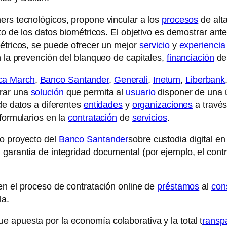
rs tecnológicos, propone vincular a los
procesos
de alt
to de los datos biométricos. El objetivo es demostrar ant
métricos, se puede ofrecer un mejor
servicio
y
experiencia
n la prevención del blanqueo de capitales,
financiación
del
ca March
,
Banco Santander
,
Generali
,
Inetum
,
Liberbank
erar una
solución
que permita al
usuario
disponer de una 
 de datos a diferentes
entidades
y
organizaciones
a travé
 formularios en la
contratación
de
servicios
.
ro proyecto del
Banco Santander
sobre custodia digital e
 garantía de integridad documental (por ejemplo, el cont
n el proceso de contratación online de
préstamos
al
con
la.
ue apuesta por la economía colaborativa y la total t
ransp