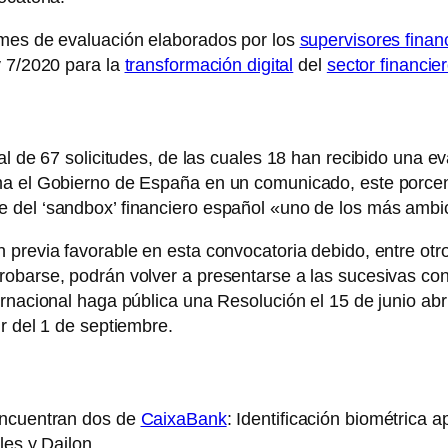
rmes de evaluación elaborados por los
supervisores finan
y 7/2020 para la
transformación digital
del
sector financie
al de 67 solicitudes, de las cuales 18 han recibido una e
ma el Gobierno de España en un comunicado, este porcen
del ‘sandbox’ financiero español «uno de los más ambici
 previa favorable en esta convocatoria debido, entre otr
obarse, podrán volver a presentarse a las sucesivas con
ernacional haga pública una Resolución el 15 de junio abr
r del 1 de septiembre.
encuentran dos de
CaixaBank
: Identificación biométrica a
les y Dailon.