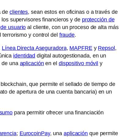
a de
clientes
, sean estos en oficinas o a través de
e los supervisores financieros y de
protección de
de usuario
al cliente, con un proceso de alta más
 terrorismo y control del
fraude
.
,
Línea Directa Aseguradora
,
MAPFRE
y
Repsol
,
única
identidad
digital autogestionada, en un
s de una
aplicación
en el
dispositivo móvil
y
n blockchain, que permite el sellado de tiempo de
rato de apertura de una cuenta bancaria) en un
sumo
para permitir ofrecer una financiación
arencia
;
EurocoinPay
, una
aplicación
que permite