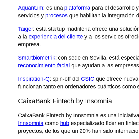
Aquantum
: es una
plataforma
para el desarrollo y
servicios y
procesos
que habilitan la integración 
Taiger
: esta startup madrileña ofrece una soluci
a la
experiencia del cliente
y a los servicios ofre
empresa.
Smartbiometrik
: con sede en Sevilla, está especi
reconocimiento facial
que ayudan a las empresas
Inspiration-Q
: spin-off del
CSIC
que ofrece nuev
funcionan tanto en ordenadores cuánticos como e
CaixaBank Fintech by Insomnia
CaixaBank Fintech by Innsomnia es una iniciativ
Innsomnia
como
hub
especializado líder en fint
proyectos, de los que un 20% han sido internaci