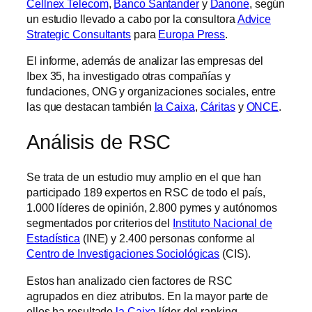
Cellnex Telecom
,
Banco Santander
y
Danone
, según
un estudio llevado a cabo por la consultora
Advice
Strategic Consultants
para
Europa Press
.
El informe, además de analizar las empresas del
Ibex 35, ha investigado otras compañías y
fundaciones, ONG y organizaciones sociales, entre
las que destacan también
la Caixa
,
Cáritas
y
ONCE
.
Análisis de RSC
Se trata de un estudio muy amplio en el que han
participado 189 expertos en RSC de todo el país,
1.000 líderes de opinión, 2.800 pymes y autónomos
segmentados por criterios del
Instituto Nacional de
Estadística
(INE) y 2.400 personas conforme al
Centro de Investigaciones Sociológicas
(CIS).
Estos han analizado cien factores de RSC
agrupados en diez atributos. En la mayor parte de
ellos ha resultado
la Caixa
líder del ranking.