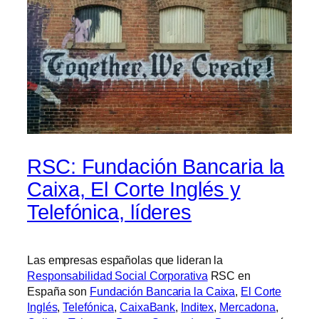
RSC: Fundación Bancaria la
Caixa, El Corte Inglés y
Telefónica, líderes
Las empresas españolas que lideran la
Responsabilidad Social Corporativa
RSC en
España son
Fundación Bancaria la Caixa
,
El Corte
Inglés
,
Telefónica
,
CaixaBank
,
Inditex
,
Mercadona
,