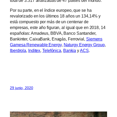
total de 3.517 analizadas de 47 países del mundo.
Por su parte, en el índice europeo, que se ha
revalorizado en los últimos 18 años un 134,14% y
está compuesto por más de un centenar de
empresas, este año figuran, al igual que en 2018, 14
españolas: Amadeus, BBVA, Banco Santander,
Bankinter, CaixaBank, Enagás, Ferrovial,
Siemens
Gamesa Renewable Energy
,
Naturgy Energy Group
,
Iberdrola
,
Inditex
,
Telefónica
,
Bankia
y
ACS
.
29 junio, 2020