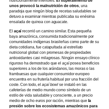
nutricionalmente inferiores.
El superalimento de
unos provocó la malnutrición de otros
, una
paradoja que ningún blog de recetas saludables se
detuvo a examinar mientras publicaba su enésima
ensalada de quinoa con aguacate.
El
açaí
recorrió un camino similar. Esta pequeña
baya amazónica, consumida tradicionalmente por
comunidades indígenas brasileñas como parte de su
dieta cotidiana, fue catapultada al estrellato
nutricional global con promesas de propiedades
antioxidantes casi milagrosas. Ningún ensayo clínico
riguroso ha demostrado que el açaí posea beneficios
superiores a los de los arándanos, las moras o las
frambuesas que cualquier consumidor europeo
encuentra en su frutería habitual por una fracción del
coste. Con todo, el
açaí bowl
se instaló en las
cafeterías de medio mundo como símbolo de un
estilo de vida saludable y consciente, a un precio
medio de ocho euros por ración, mientras que
la
presión sobre los ecosistemas amazónicos para