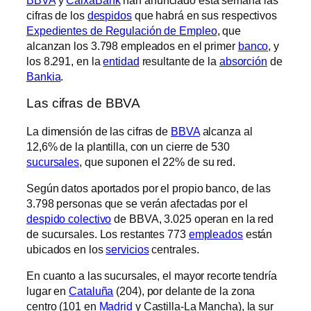
cifras de los
despidos
que habrá en sus respectivos
Expedientes de Regulación de Empleo
, que
alcanzan los 3.798 empleados en el primer
banco
, y
los 8.291, en la
entidad
resultante de la
absorción
de
Bankia
.
Las cifras de BBVA
La dimensión de las cifras de
BBVA
alcanza al
12,6% de la plantilla, con un cierre de 530
sucursales
, que suponen el 22% de su red.
Según datos aportados por el propio banco, de las
3.798 personas que se verán afectadas por el
despido colectivo
de BBVA, 3.025 operan en la red
de sucursales. Los restantes 773
empleados
están
ubicados en los
servicios
centrales.
En cuanto a las sucursales, el mayor recorte tendría
lugar en
Cataluña
(204), por delante de la zona
centro (101 en
Madrid
y Castilla-La Mancha), la sur