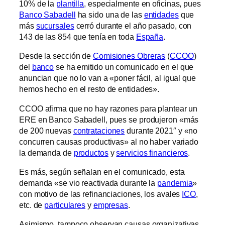
10% de la
plantilla
, especialmente en oficinas, pues
Banco Sabadell
ha sido una de las
entidades
que
más
sucursales
cerró durante el año pasado, con
143 de las 854 que tenía en toda
España
.
Desde la sección de
Comisiones Obreras
(
CCOO
)
del
banco
se ha emitido un comunicado en el que
anuncian que no lo van a «poner fácil, al igual que
hemos hecho en el resto de entidades».
CCOO afirma que no hay razones para plantear un
ERE en Banco Sabadell, pues se produjeron «más
de 200 nuevas
contrataciones
durante 2021″ y «no
concurren causas productivas» al no haber variado
la demanda de
productos
y
servicios financieros
.
Es más, según señalan en el comunicado, esta
demanda «se vio reactivada durante la
pandemia
»
con motivo de las refinanciaciones, los avales
ICO
,
etc. de
particulares
y
empresas
.
Asimismo, tampoco observan causas organizativas,