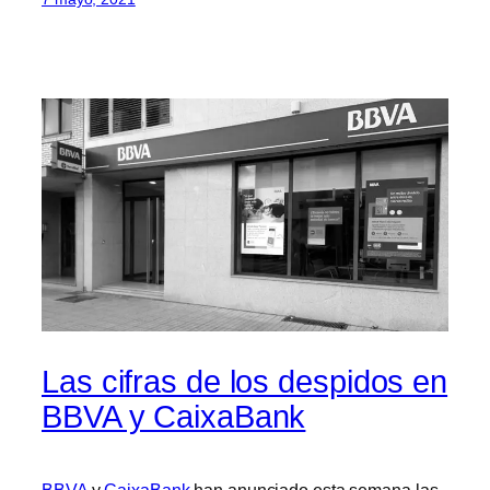
Las cifras de los despidos en
BBVA y CaixaBank
BBVA
y
CaixaBank
han anunciado esta semana las