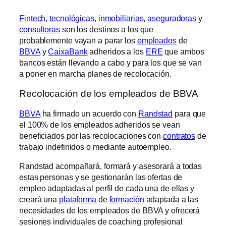
Fintech
,
tecnológicas
,
inmobiliarias
,
aseguradoras
y
consultoras
son los destinos a los que
probablemente vayan a parar los
empleados
de
BBVA
y
CaixaBank
adheridos a los
ERE
que ambos
bancos están llevando a cabo y para los que se van
a poner en marcha planes de recolocación.
Recolocación de los empleados de BBVA
BBVA
ha firmado un acuerdo con
Randstad
para que
el 100% de los empleados adheridos se vean
beneficiados por las recolocaciones con
contratos
de
trabajo indefinidos o mediante autoempleo.
Randstad acompañará, formará y asesorará a todas
estas personas y se gestionarán las ofertas de
empleo adaptadas al perfil de cada una de ellas y
creará una
plataforma
de
formación
adaptada a las
necesidades de los empleados de BBVA y ofrecerá
sesiones individuales de coaching profesional