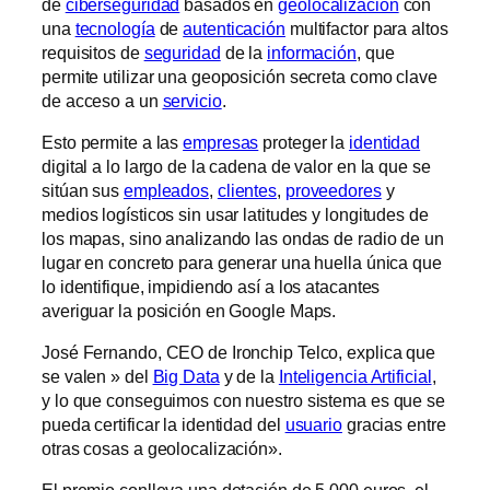
de
ciberseguridad
basados en
geolocalización
con
una
tecnología
de
autenticación
multifactor para altos
requisitos de
seguridad
de la
información
, que
permite utilizar una geoposición secreta como clave
de acceso a un
servicio
.
Esto permite a las
empresas
proteger la
identidad
digital a lo largo de la cadena de valor en la que se
sitúan sus
empleados
,
clientes
,
proveedores
y
medios logísticos sin usar latitudes y longitudes de
los mapas, sino analizando las ondas de radio de un
lugar en concreto para generar una huella única que
lo identifique, impidiendo así a los atacantes
averiguar la posición en Google Maps.
José Fernando, CEO de Ironchip Telco, explica que
se valen » del
Big Data
y de la
Inteligencia Artificial
,
y lo que conseguimos con nuestro sistema es que se
pueda certificar la identidad del
usuario
gracias entre
otras cosas a geolocalización».