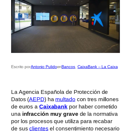
Escrito por
Antonio Pulido
en
Bancos
, 
CaixaBank – La Caixa
La Agencia Española de Protección de
Datos (
AEPD
) ha
multado
con tres millones
de euros a
Caixabank
por haber cometido
una
infracción muy grave
de la normativa
por los procesos que utiliza para recabar
de sus
clientes
el consentimiento necesario