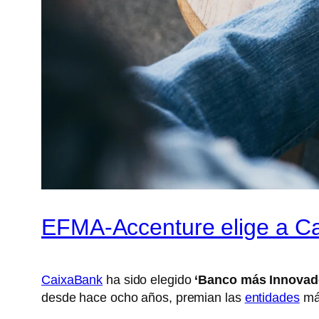
EFMA-Accenture elige a C
CaixaBank
ha sido elegido
‘Banco más Innovad
desde hace ocho años, premian las
entidades
m