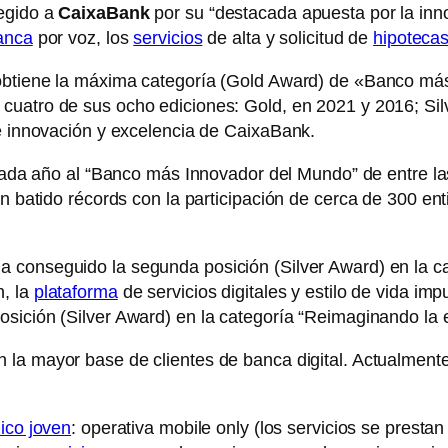
legido a
CaixaBank
por su “destacada apuesta por la inn
anca
por voz, los
servicios
de alta y solicitud de
hipoteca
 obtiene la máxima categoría (Gold Award) de «Banco má
 cuatro de sus ocho ediciones: Gold, en 2021 y 2016; Si
de innovación y excelencia de CaixaBank.
ada año al “Banco más Innovador del Mundo” de entre la
an batido récords con la participación de cerca de 300 e
a conseguido la segunda posición (Silver Award) en la cat
n, la
plataforma
de servicios digitales y estilo de vida i
osición (Silver Award) en la categoría “Reimaginando la e
n la mayor base de clientes de banca digital. Actualment
ico joven
: operativa mobile only (los servicios se presta