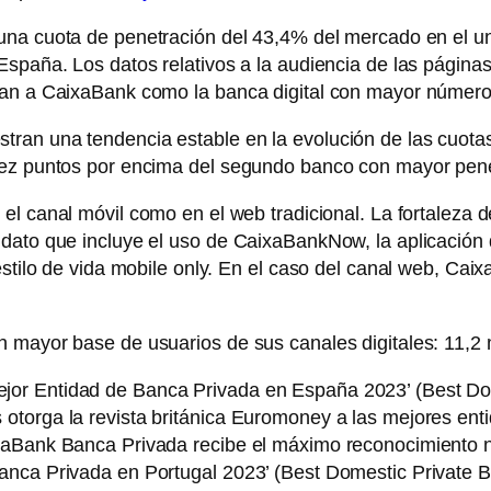
 una cuota de penetración del 43,4% del mercado en el un
spaña. Los datos relativos a la audiencia de las páginas
an a CaixaBank como la banca digital con mayor número d
an una tendencia estable en la evolución de las cuotas d
iez puntos por encima del segundo banco con mayor pene
 el canal móvil como en el web tradicional. La fortaleza 
dato que incluye el uso de CaixaBankNow, la aplicación 
estilo de vida mobile only. En el caso del canal web, Ca
 mayor base de usuarios de sus canales digitales: 11,2 mi
or Entidad de Banca Privada en España 2023’ (Best Dome
otorga la revista británica Euromoney a las mejores ent
ixaBank Banca Privada recibe el máximo reconocimiento 
anca Privada en Portugal 2023’ (Best Domestic Private B