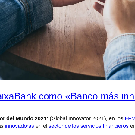
aixaBank como «Banco más inn
or del Mundo 2021’
(Global Innovator 2021), en los
EFM
ás
innovadoras
en el
sector de los servicios financieros
en