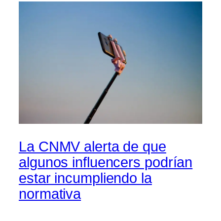
La CNMV alerta de que
algunos influencers podrían
estar incumpliendo la
normativa