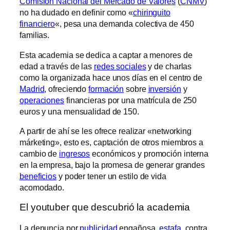
Comisión Nacional del Mercado de Valores
(
CNMV
)
no ha dudado en definir como «
chiringuito
financiero
«, pesa una demanda colectiva de 450
familias.
Esta academia se dedica a captar a menores de
edad a través de las
redes sociales
y de charlas
como la organizada hace unos días en el centro de
Madrid
, ofreciendo
formación
sobre
inversión
y
operaciones
financieras por una matrícula de 250
euros y una mensualidad de 150.
A partir de ahí se les ofrece realizar «networking
márketing», esto es, captación de otros miembros a
cambio de
ingresos
económicos y promoción interna
en la empresa, bajo la promesa de generar grandes
beneficios
y poder tener un estilo de vida
acomodado.
El youtuber que descubrió la academia
La denuncia por
publicidad
engañosa,
estafa
, contra