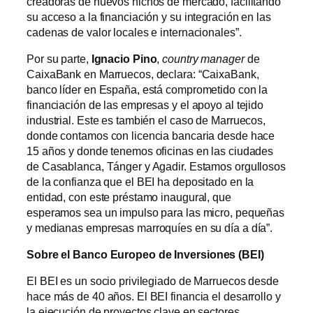
creadoras de nuevos nichos de mercado, facilitando
su acceso a la financiación y su integración en las
cadenas de valor locales e internacionales”.
Por su parte,
Ignacio Pino
,
country manager
de
CaixaBank en Marruecos, declara: “CaixaBank,
banco líder en España, está comprometido con la
financiación de las empresas y el apoyo al tejido
industrial. Este es también el caso de Marruecos,
donde contamos con licencia bancaria desde hace
15 años y donde tenemos oficinas en las ciudades
de Casablanca, Tánger y Agadir. Estamos orgullosos
de la confianza que el BEI ha depositado en la
entidad, con este préstamo inaugural, que
esperamos sea un impulso para las micro, pequeñas
y medianas empresas marroquíes en su día a día”.
Sobre e
l Banco Europeo de Inversiones (BEI)
El BEI es un socio privilegiado de Marruecos desde
hace más de 40 años. El BEI financia el desarrollo y
la ejecución de proyectos clave en sectores