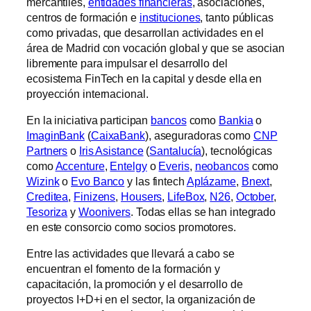
mercantiles,
entidades financieras
, asociaciones,
centros de formación e
instituciones
, tanto públicas
como privadas, que desarrollan actividades en el
área de Madrid con vocación global y que se asocian
libremente para impulsar el desarrollo del
ecosistema FinTech en la capital y desde ella en
proyección internacional.
En la iniciativa participan
bancos
como
Bankia
o
ImaginBank
(
CaixaBank
), aseguradoras como
CNP
Partners
o
Iris Asistance
(
Santalucía
), tecnológicas
como
Accenture
,
Entelgy
o
Everis
,
neobancos
como
Wizink
o
Evo Banco
y las fintech
Aplázame
,
Bnext
,
Creditea
,
Finizens
,
Housers
,
LifeBox
,
N26
,
October
,
Tesoriza
y
Woonivers
. Todas ellas se han integrado
en este consorcio como socios promotores.
Entre las actividades que llevará a cabo se
encuentran el fomento de la formación y
capacitación, la promoción y el desarrollo de
proyectos I+D+i en el sector, la organización de