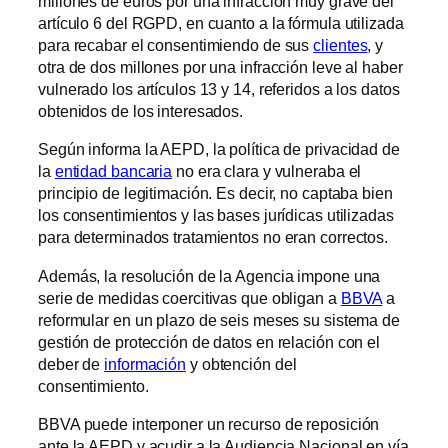
millones de euros por una infracción muy grave del
artículo 6 del RGPD, en cuanto a la fórmula utilizada
para recabar el consentimiendo de sus
clientes
, y
otra de dos millones por una infracción leve al haber
vulnerado los artículos 13 y 14, referidos a los datos
obtenidos de los interesados.
Según informa la AEPD, la política de privacidad de
la
entidad bancaria
no era clara y vulneraba el
principio de legitimación. Es decir, no captaba bien
los consentimientos y las bases jurídicas utilizadas
para determinados tratamientos no eran correctos.
Además, la resolución de la Agencia impone una
serie de medidas coercitivas que obligan a
BBVA
a
reformular en un plazo de seis meses su sistema de
gestión de protección de datos en relación con el
deber de
información
y obtención del
consentimiento.
BBVA puede interponer un recurso de reposición
ante la AEPD y acudir a la Audiencia Nacional en vía