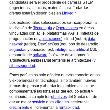
candidatas será el procedente de carreras STEM
(ingenierías, ciencias, matemáticas). Todas las
ofertas estarán disponibles en
Linkedin
.
Los profesionales seleccionados se incorporarán a
la división de
Tecnología
y
Operaciones
en áreas
vinculadas con agile, plataformas y APIs (interfaz de
programación de
aplicaciones
), cloud (nube),
data
,
network
(redes), DevSecOps (equipos de desarrollo,
seguridad
y operaciones),
inteligencia artificial
(AI),
desarrollo de
software
(software development),
arquitectura empresarial (enterprise architecture) y
ciberseguridad
.
Estos perfiles no solo añaden nuevos conocimientos
y experiencias en tecnología, sino también nuevas
formas de pensar y abordar los problemas, lo que
complementará las fortalezas del equipo actual y
contribuirá a cumplir los
objetivos
del Santander de
dar un mejor
servicio
a los
clientes
, acelerar el
crecimiento
e incrementar la
rentabilidad
.