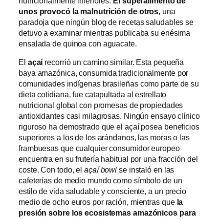
nutricionalmente inferiores.
El superalimento de
unos provocó la malnutrición de otros
, una
paradoja que ningún blog de recetas saludables se
detuvo a examinar mientras publicaba su enésima
ensalada de quinoa con aguacate.
El
açaí
recorrió un camino similar. Esta pequeña
baya amazónica, consumida tradicionalmente por
comunidades indígenas brasileñas como parte de su
dieta cotidiana, fue catapultada al estrellato
nutricional global con promesas de propiedades
antioxidantes casi milagrosas. Ningún ensayo clínico
riguroso ha demostrado que el açaí posea beneficios
superiores a los de los arándanos, las moras o las
frambuesas que cualquier consumidor europeo
encuentra en su frutería habitual por una fracción del
coste. Con todo, el
açaí bowl
se instaló en las
cafeterías de medio mundo como símbolo de un
estilo de vida saludable y consciente, a un precio
medio de ocho euros por ración, mientras que
la
presión sobre los ecosistemas amazónicos para