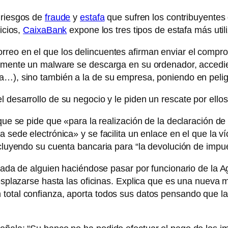
s riesgos de
fraude
y
estafa
que sufren los contribuyentes
icios,
CaixaBank
expone los tres tipos de estafa más util
reo en el que los delincuentes afirman enviar el comproba
icamente un malware se descarga en su ordenador, accedi
a…), sino también a la de su empresa, poniendo en pelig
 desarrollo de su negocio y le piden un rescate por ellos
que se pide que «para la realización de la declaración de l
 sede electrónica» y se facilita un enlace en el que la v
ncluyendo su cuenta bancaria para “la devolución de impu
mada de alguien haciéndose pasar por funcionario de la Agen
desplazarse hasta las oficinas. Explica que es una nueva 
total confianza, aporta todos sus datos pensando que la