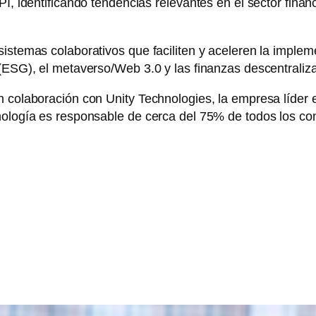
PI, identificando tendencias relevantes en el sector fin
sistemas colaborativos que faciliten y aceleren la impl
 (ESG), el metaverso/Web 3.0 y las finanzas descentraliz
n colaboración con Unity Technologies, la empresa líder e
cnología es responsable de cerca del 75% de todos los c