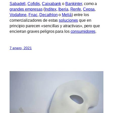
Sabadell
,
Cofidis
,
Caixabank
o
Bankinter
, como a
grandes empresas
(
Inditex
,
Iberia
,
Renfe
,
Cepsa
,
Vodafone
,
Fnac
,
Decathlon
o
Meliá
) entre los
comercializadores de estas
soluciones
que en
principio parecen «sencillas y atractivas», pero que
encierran graves peligros para los
consumidores
.
7 enero, 2021