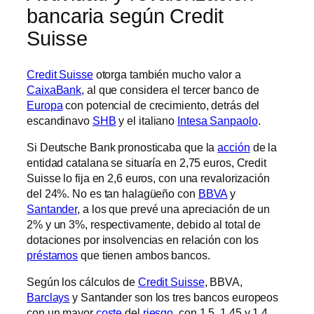
bancaria según Credit
Suisse
Credit Suisse
otorga también mucho valor a
CaixaBank
, al que considera el tercer banco de
Europa
con potencial de crecimiento, detrás del
escandinavo
SHB
y el italiano
Intesa Sanpaolo
.
Si Deutsche Bank pronosticaba que la
acción
de la
entidad catalana se situaría en 2,75 euros, Credit
Suisse lo fija en 2,6 euros, con una revalorización
del 24%. No es tan halagüeño con
BBVA
y
Santander
, a los que prevé una apreciación de un
2% y un 3%, respectivamente, debido al total de
dotaciones por insolvencias en relación con los
préstamos
que tienen ambos bancos.
Según los cálculos de
Credit Suisse
, BBVA,
Barclays
y Santander son los tres bancos europeos
con un mayor
coste
del
riesgo
, con 1,5, 1,45 y 1,4,