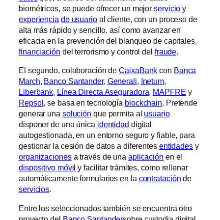
biométricos, se puede ofrecer un mejor
servicio
y
experiencia
de usuario
al cliente, con un proceso de
alta más rápido y sencillo, así como avanzar en
eficacia en la prevención del blanqueo de capitales,
financiación
del terrorismo y control del
fraude
.
El segundo, colaboración de
CaixaBank
con
Banca
March
,
Banco Santander
,
Generali
,
Inetum
,
Liberbank
,
Línea Directa Aseguradora
,
MAPFRE
y
Repsol
, se basa en tecnología
blockchain
. Pretende
generar una
solución
que permita al
usuario
disponer de una única
identidad
digital
autogestionada, en un entorno seguro y fiable, para
gestionar la cesión de datos a diferentes
entidades
y
organizaciones
a través de una
aplicación
en el
dispositivo móvil
y facilitar trámites, como rellenar
automáticamente formularios en la
contratación
de
servicios
.
Entre los seleccionados también se encuentra otro
proyecto del
Banco Santander
sobre custodia digital