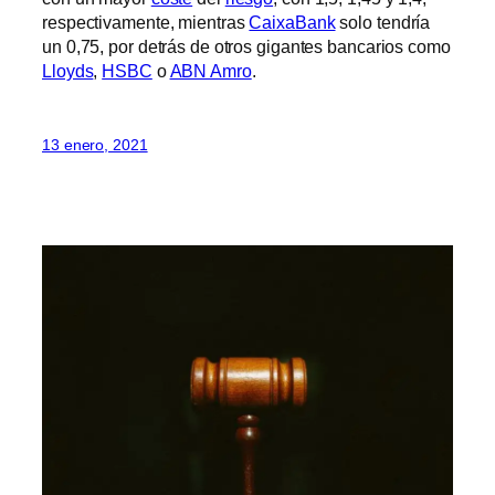
respectivamente, mientras
CaixaBank
solo tendría
un 0,75, por detrás de otros gigantes bancarios como
Lloyds
,
HSBC
o
ABN Amro
.
13 enero, 2021