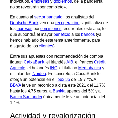
individuos,
empresas
y
gobiernos
, de la pandemia
no se revertirán por completo».
En cuanto al
sector bancario
, los analistas del
Deutsche Bank
ven una
recuperación
significativa de
los
ingresos
por
comisiones
recurrentes este año, lo
que supondrá el mayor
beneficio
a los
bancos
(ya
hemos hablado de este tema anteriormente, para
disgusto de los
clientes
).
Entre sus apuestas con recomendación de compra
figuran
CaixaBank
, el irlandés
AIB
, el francés
Crédit
Agricole
, el holandés
ING
, el italiano
Mediobanca
y
el finlandés
Nordea
. En concreto, a CaixaBank le
otorga un potencial en el
Ibex 35
del 19,77%. A
BBVA
le ve un recorrido alcista este 2021 del 11,7%
hasta los 4,75 euros, a
Bankia
apenas del 5% y a
Banco Santander
únicamente le ve un potencial del
1,4%.
Actividad y revalorización