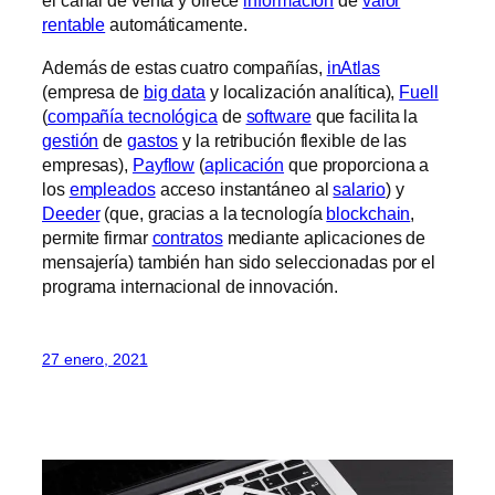
el canal de venta y ofrece
información
de
valor
rentable
automáticamente.
Además de estas cuatro compañías,
inAtlas
(empresa de
big data
y localización analítica),
Fuell
(
compañía tecnológica
de
software
que facilita la
gestión
de
gastos
y la retribución flexible de las
empresas),
Payflow
(
aplicación
que proporciona a
los
empleados
acceso instantáneo al
salario
) y
Deeder
(que, gracias a la tecnología
blockchain
,
permite firmar
contratos
mediante aplicaciones de
mensajería) también han sido seleccionadas por el
programa internacional de innovación.
27 enero, 2021