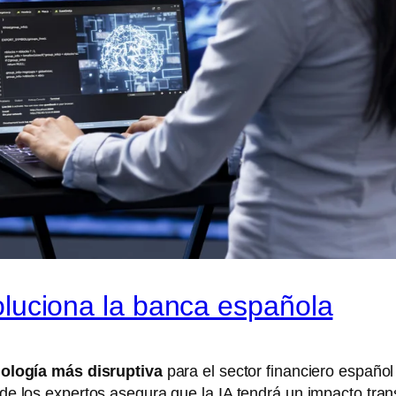
evoluciona la banca española
ología más disruptiva
para el sector financiero español
0% de los expertos asegura que la IA tendrá un impacto t