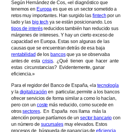
Según Hernández de Cos, «el diagnóstico que
tenemos en
Europa
es que es un sector sometido a
retos muy importantes. Han surgido las
fintech
por un
lado y las
big tech
ya se están posicionando. Los
tipos de interés
reducidos también han reducido sus
márgenes de intereses. Y hay un cierto exceso de
capacidad en Europa. Estas son algunas de las
causas que se encuentran detrás de esa baja
rentabilidad
de los
bancos
que ya se observaba
antes de esta
crisis
. ¿Qué tienen que hacer ante
estas circunstancias? Evidentemente, ganar
eficiencia.»
Para el regidor del Banco de España, «la
tecnología
y la
digitalización
en particular, permite a los bancos
ofrecer servicios de forma similar a como lo hacían,
pero con un
coste
más reducido, como sucede en
otros
sectores
. En España nos llama más la
atención porque partíamos de un
sector bancario
con
un número de
sucursales
muy elevados. Estos
procesos de búsqueda de ganancias de
eficiencia