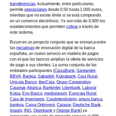
transferencias
. Actualmente, entre particulares,
permite
operaciones
desde 0,50 hasta 1.000 euros,
mientras que no existe límite si se está comprando
en un comercio electrónico. Ya son más de 8.000 los
establecimientos que permiten
cobrar
a través de
este sistema.
Bizum es un proyecto conjunto que se enmarca entre
las
iniciativas
de innovación digital de la banca
española, un nuevo servicio en materia de pagos
con el que los bancos amplían la oferta de servicios
de pago a sus clientes. La suma conjunta de las
entidades participantes (
CaixaBank
,
Santander
,
BBVA
,
Bankia
,
Sabadell
,
Kutxabank
,
Caja Rural
,
Unicaja Banco
,
iberCaja
,
Grupo Cooperativo
Cajamar
,
Abanca
,
Bankinter
,
Liberbank
,
Laboral
Kutxa
,
Evo Banco
,
mediolanum
,
Eurocaja Rural
,
Caja de Ingenieros
,
Cajalmendralejo
,
arquia banca
,
bankoa
,
Caixa Ontinyent
,
Cajasur
,
Deutsche Bank
,
imagin
,
ING
,
Openbank
y
Orange Bank
) ya
representa una cuota de mercado cercano al 99%.