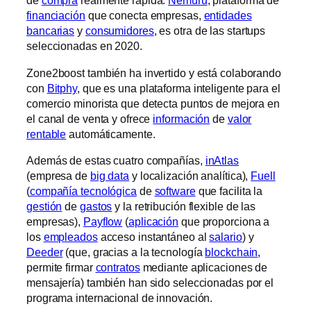
de
compra
realmente rápida.
Nemuru
, plataforma de
financiación
que conecta empresas,
entidades
bancarias
y
consumidores
, es otra de las startups
seleccionadas en 2020.
Zone2boost también ha invertido y está colaborando
con
Bitphy
, que es una plataforma inteligente para el
comercio minorista que detecta puntos de mejora en
el canal de venta y ofrece
información
de
valor
rentable
automáticamente.
Además de estas cuatro compañías,
inAtlas
(empresa de
big data
y localización analítica),
Fuell
(
compañía tecnológica
de
software
que facilita la
gestión
de
gastos
y la retribución flexible de las
empresas),
Payflow
(
aplicación
que proporciona a
los
empleados
acceso instantáneo al
salario
) y
Deeder
(que, gracias a la tecnología
blockchain
,
permite firmar
contratos
mediante aplicaciones de
mensajería) también han sido seleccionadas por el
programa internacional de innovación.