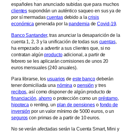
españoles han anunciado subidas que para muchos
clientes
supondrán un auténtico saqueo en sus ya de
por sí mermadas
cuentas
debido a la
crisis
económica
generada por la
pandemia
de
Covid-19
.
Banco Santander
, tras anunciar la desaparición de la
cuenta 1, 2, 3 y la unificación de todas sus
cuentas
,
ha empezado a advertir a sus clientes que, si no
contratan algún
producto
adicional, a partir de
febrero se les aplicarán comisiones de unos 20
euros mensuales (240 anuales).
Para librarse, los
usuarios
de
este banco
deberán
tener domiciliada una
nómina
o
pensión
y tres
recibos
, así como disponer de algún producto de
financiación
,
ahorro
o protección como un
préstamo
,
hipoteca
o renting, un
plan de pensiones
o
fondo de
inversión
por un valor mínimo de 5000 euros, o un
seguros
con primas de a partir de 10 euros.
No se verán afectadas serán la Cuenta Smart, Mini y