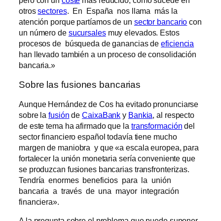
pero con un
coste
más reducido, como sucede en
otros
sectores
. En España nos llama más la
atención porque partíamos de un
sector bancario
con
un número de
sucursales
muy elevados. Estos
procesos de búsqueda de ganancias de
eficiencia
han llevado también a un proceso de consolidación
bancaria.»
Sobre las fusiones bancarias
Aunque Hernández de Cos ha evitado pronunciarse
sobre la
fusión
de
CaixaBank
y
Bankia
, al respecto
de este tema ha afirmado que la
transformación
del
sector financiero español todavía tiene mucho
margen de maniobra y que «a escala europea, para
fortalecer la unión monetaria sería conveniente que
se produzcan fusiones bancarias transfronterizas.
Tendría enormes beneficios para la unión
bancaria a través de una mayor integración
financiera».
A la pregunta sobre el problema que puede suponer