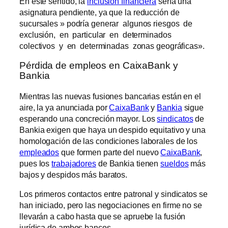
En este sentido, la
inclusión financiera
sería una
asignatura pendiente, ya que la reducción de
sucursales » podría generar algunos riesgos de
exclusión, en particular en determinados
colectivos y en determinadas zonas geográficas».
Pérdida de empleos en CaixaBank y
Bankia
Mientras las nuevas fusiones bancarias están en el
aire, la ya anunciada por
CaixaBank
y
Bankia
sigue
esperando una concreción mayor. Los
sindicatos
de
Bankia exigen que haya un despido equitativo y una
homologación de las condiciones laborales de los
empleados
que formen parte del nuevo
CaixaBank
,
pues los
trabajadores
de Bankia tienen
sueldos
más
bajos y despidos más baratos.
Los primeros contactos entre patronal y sindicatos se
han iniciado, pero las negociaciones en firme no se
llevarán a cabo hasta que se apruebe la fusión
jurídica de ambos bancos.