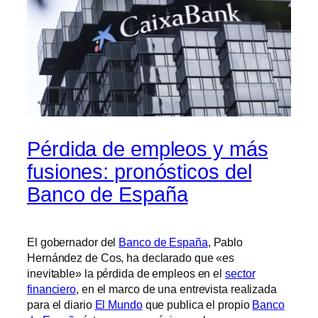
Pérdida de empleos y más
fusiones: pronósticos del
Banco de España
El gobernador del
Banco de España
, Pablo
Hernández de Cos, ha declarado que «es
inevitable» la pérdida de empleos en el
sector
financiero
, en el marco de una entrevista realizada
para el diario
El Mundo
que publica el propio
Banco