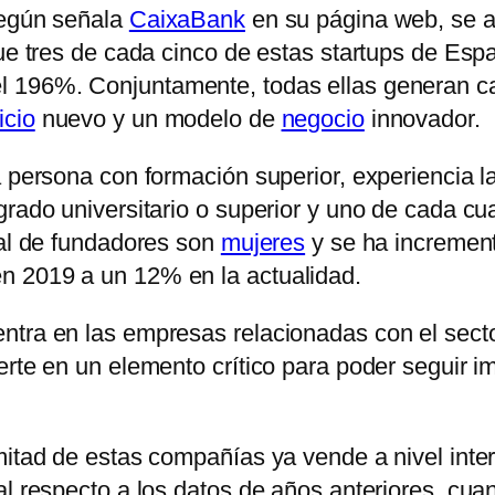
según señala
CaixaBank
en su página web, se a
ue tres de cada cinco de estas startups de Espa
l 196%. Conjuntamente, todas ellas generan c
icio
nuevo y un modelo de
negocio
innovador.
 persona con formación superior, experiencia la
grado universitario o superior y uno de cada cu
tal de fundadores son
mujeres
y se ha incremen
n 2019 a un 12% en la actualidad.
ntra en las empresas relacionadas con el secto
erte en un elemento crítico para poder seguir 
mitad de estas compañías ya vende a nivel inte
al respecto a los datos de años anteriores, cu