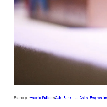
Escrito por
Antonio Pulido
en
CaixaBank – La Caixa
, 
Emprendim