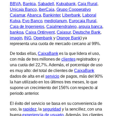
BBVA
,
Bankia
,
Sabadell
,
Kutxabank
,
Caja Rural
,
Unicaja Banco
,
iberCaja
,
Grupo Cooperativo
Cajamar
,
Abanca
,
Bankinter
,
Liberbank
,
Laboral
Kutxa
,
Evo Banco
,
mediolanum
,
Eurocaja Rural
,
Caja de Ingenieros
,
Cajalmendralejo
,
arquia banca
,
bankoa
,
Caixa Ontinyent
,
Cajasur
,
Deutsche Bank
,
imagin
,
ING
,
Openbank
y
Orange Bank
) ya
representa una cuota de mercado cercano al 99%.
De todas ellas,
CaixaBank
es la que lidera el uso,
con más de tres millones de
clientes
registrados y
una cuota del 22,7%. Además, el porcentaje de uso
es muy alto: del total de clientes de
CaixaBank
dados de alta en el
servicio
de pagos, más del 90%
la han utilizado en los últimos tres meses, lo que
supone un crecimiento del 156% con respecto al
periodo anterior.
El éxito del servicio se basa en su conveniencia de
uso, la
rapidez
, la
seguridad
y la sencillez, con una
buena
experiencia de usuario
. Además, los clientes