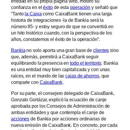
entidad en su propia página web, mostró su
confianza en el
éxito
de esta
operación
y señaló que
“Tanto
la Caixa
como CaixaBank tienen una larga
historia de integraciones -la de Bankia será la
número 85- y estoy seguro de que se convertirá en
un hito histórico cuando, con la perspectiva de los
años, constatemos el éxito de la operación”.
Bankia
no solo aporta una gran base de
clientes
sino
que, además, permitirá a CaixaBank seguir
equilibrando la presencia en
todo el territorio
. Bankia
es una entidad muy bien capitalizada y con unas
raíces, en el mundo de las
cajas de ahorros
, que
comparte con
CaixaBank
.
Por su parte, el consejero delegado de CaixaBank,
Gonzalo Gortázar, explicó la ecuación de canje
aprobada por los Consejos de Administración de
ambas entidades y que contempla el canje de
acciones
de Bankia por acciones ordinarias de
nueva emisión de CaixaBank. En concreto, por cada