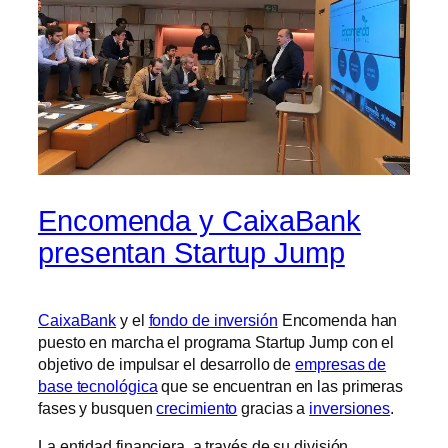
Encomenda y CaixaBank
presentan Startup Jump
CaixaBank
y el
fondo de inversión
Encomenda han
puesto en marcha el programa Startup Jump con el
objetivo de impulsar el desarrollo de
empresas de
base tecnológica
que se encuentran en las primeras
fases y busquen
crecimiento
gracias a
inversiones
.
La entidad financiera, a través de su división