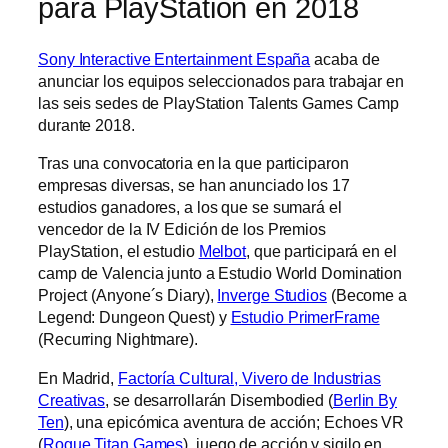
para PlayStation en 2018
Sony Interactive Entertainment España
acaba de
anunciar los equipos seleccionados para trabajar en
las seis sedes de PlayStation Talents Games Camp
durante 2018.
Tras una convocatoria en la que participaron
empresas diversas, se han anunciado los 17
estudios ganadores, a los que se sumará el
vencedor de la IV Edición de los Premios
PlayStation, el estudio
Melbot
, que participará en el
camp de Valencia junto a Estudio World Domination
Project (Anyone´s Diary),
Inverge Studios
(Become a
Legend: Dungeon Quest) y
Estudio PrimerFrame
(Recurring Nightmare).
En Madrid,
Factoría Cultural, Vivero de Industrias
Creativas
, se desarrollarán Disembodied (
Berlin By
Ten
), una epicómica aventura de acción; Echoes VR
(
Rogue Titan Games
), juego de acción y sigilo en