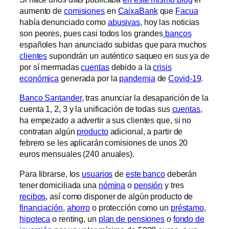
aumento de
comisiones
en
CaixaBank
que
Facua
había denunciado como
abusivas
, hoy las noticias
son peores, pues casi todos los grandes
bancos
españoles han anunciado subidas que para muchos
clientes
supondrán un auténtico saqueo en sus ya de
por sí mermadas
cuentas
debido a la
crisis
económica
generada por la
pandemia
de
Covid-19
.
Banco Santander
, tras anunciar la desaparición de la
cuenta 1, 2, 3 y la unificación de todas sus
cuentas
,
ha empezado a advertir a sus clientes que, si no
contratan algún
producto
adicional, a partir de
febrero se les aplicarán comisiones de unos 20
euros mensuales (240 anuales).
Para librarse, los
usuarios
de
este banco
deberán
tener domiciliada una
nómina
o
pensión
y tres
recibos
, así como disponer de algún producto de
financiación
,
ahorro
o protección como un
préstamo
,
hipoteca
o renting, un
plan de pensiones
o
fondo de