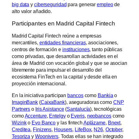
big data
y
ciberseguridad
para generar
empleo
de
alto valor añadido.
Participantes en Madrid Capital Fintech
Madrid Capital Fintech reúne a empresas
mercantiles,
entidades financieras
, asociaciones,
centros de formación e
instituciones
, tanto públicas
como privadas, que desarrollan actividades en el
área de Madrid con vocación global y que se asocian
libremente para impulsar el desarrollo del
ecosistema FinTech en la capital y desde ella en
proyección internacional.
En la iniciativa participan
bancos
como
Bankia
o
ImaginBank
(
CaixaBank
), aseguradoras como
CNP
Partners
o
Iris Asistance
(
Santalucía
), tecnológicas
como
Accenture
,
Entelgy
o
Everis
,
neobancos
como
Wizink
o
Evo Banco
y las fintech
Aplázame
,
Bnext
,
Creditea
,
Finizens
,
Housers
,
LifeBox
,
N26
,
October
,
Tesoriza
y
Woonivers
. Todas ellas se han integrado