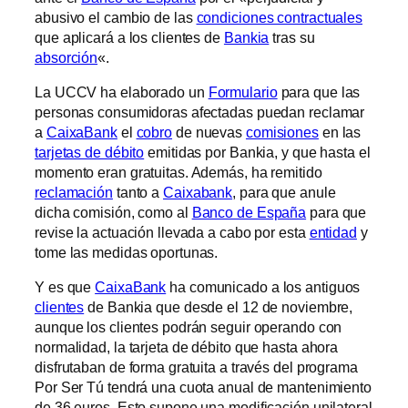
abusivo el cambio de las
condiciones contractuales
que aplicará a los clientes de
Bankia
tras su
absorción
«.
La UCCV ha elaborado un
Formulario
para que las
personas consumidoras afectadas puedan reclamar
a
CaixaBank
el
cobro
de nuevas
comisiones
en las
tarjetas de débito
emitidas por Bankia, y que hasta el
momento eran gratuitas. Además, ha remitido
reclamación
tanto a
Caixabank
, para que anule
dicha comisión, como al
Banco de España
para que
revise la actuación llevada a cabo por esta
entidad
y
tome las medidas oportunas.
Y es que
CaixaBank
ha comunicado a los antiguos
clientes
de Bankia que desde el 12 de noviembre,
aunque los clientes podrán seguir operando con
normalidad, la tarjeta de débito que hasta ahora
disfrutaban de forma gratuita a través del programa
Por Ser Tú tendrá una cuota anual de mantenimiento
de 36 euros. Esto supone una modificación unilateral