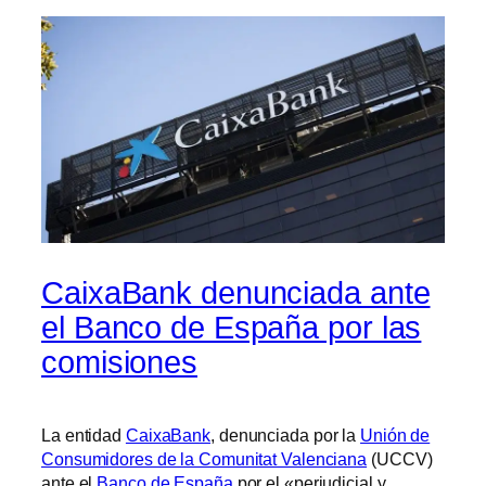
CaixaBank denunciada ante
el Banco de España por las
comisiones
La entidad
CaixaBank
, denunciada por la
Unión de
Consumidores de la Comunitat Valenciana
(UCCV)
ante el
Banco de España
por el «perjudicial y