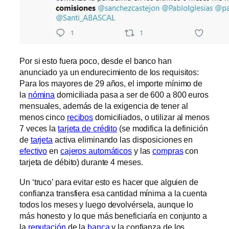
Por si esto fuera poco, desde el banco han
anunciado ya un endurecimiento de los requisitos:
Para los mayores de 29 años, el importe mínimo de
la
nómina
domiciliada pasa a ser de 600 a 800 euros
mensuales, además de la exigencia de tener al
menos cinco
recibos
domiciliados, o utilizar al menos
7 veces la
tarjeta de crédito
(se modifica la definición
de
tarjeta
activa eliminando las disposiciones en
efectivo
en
cajeros automáticos
y las
compras
con
tarjeta de débito) durante 4 meses.
Un ‘truco’ para evitar esto es hacer que alguien de
confianza transfiera esa cantidad mínima a la cuenta
todos los meses y luego devolvérsela, aunque lo
más honesto y lo que más beneficiaría en conjunto a
la
reputación
de la
banca
y la confianza de los