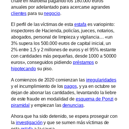
chalé en Marbella pagando los 180.000 euros
anuales por adelantado para acercarse agrandes
clientes
para su
negocio
.
El perfil de las víctimas de esta
estafa
es variopinto:
inspectores de Hacienda, policías, jueces, notarios,
abogados, personal de limpieza y vigilancia… «un
3% supera los 500.000 euros de capital inicial, un
2% entre 1,5 y 2 millones de euros y el 95% restante
con cantidades más pequeñas, desde 1000 a 50000
euros», conseguidos pidiendo
préstamos
o
hipotecando
su piso.
A comienzos de 2020 comienzan las
irregularidades
y el incumplimiento de los
pagos
, y ya en octubre se
dejan de abonar las cantidades, levantando la liebre
de este fraude en modalidad de
esquema de Ponzi
o
piramidal
y empiezan las
denuncias
.
Ahora que ha sido detenido, se espera proseguir con
la
investigación
y que se sumen más víctimas de
esta
estafa
a la causa.