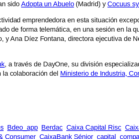
han sido
Adopta un Abuelo
(Madrid) y
Cocuus s
tividad emprendedora en esta situación excepc
zado de forma telemática, en una sesión en la 
mo, y Ana Díez Fontana, directora ejecutiva de
nk
, a través de DayOne, su división especializ
 la colaboración del
Ministerio de Industria, C
os
Bdeo_app
Berdac
Caixa Capital Risc
Cai
& Consumer
CaixaBank Sénior
capital
compa