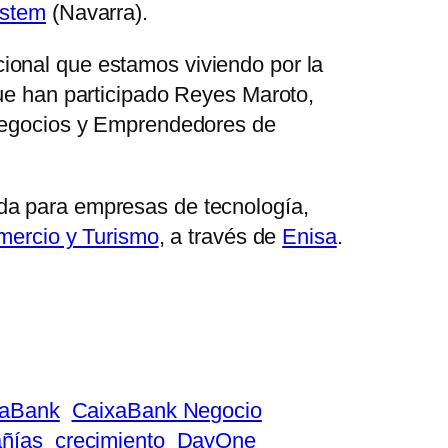
ystem
(Navarra).
ional que estamos viviendo por la
que han participado Reyes Maroto,
 Negocios y Emprendedores de
ada para empresas de tecnología,
omercio y Turismo
, a través de
Enisa
.
xaBank
CaixaBank Negocio
ñías
crecimiento
DayOne