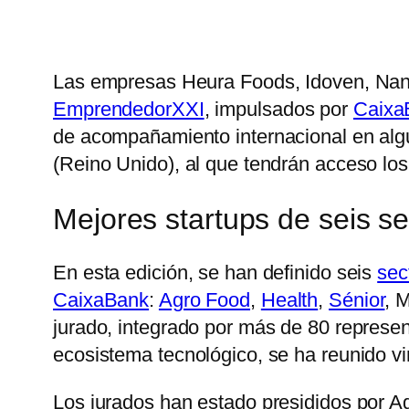
Las empresas Heura Foods, Idoven, Na
EmprendedorXXI
, impulsados por
Caixa
de acompañamiento internacional en alg
(Reino Unido), al que tendrán acceso los
Mejores startups de seis s
En esta edición, se han definido seis
sec
CaixaBank
:
Agro Food
,
Health
,
Sénior
, M
jurado, integrado por más de 80 represen
ecosistema tecnológico, se ha reunido vi
Los jurados han estado presididos por