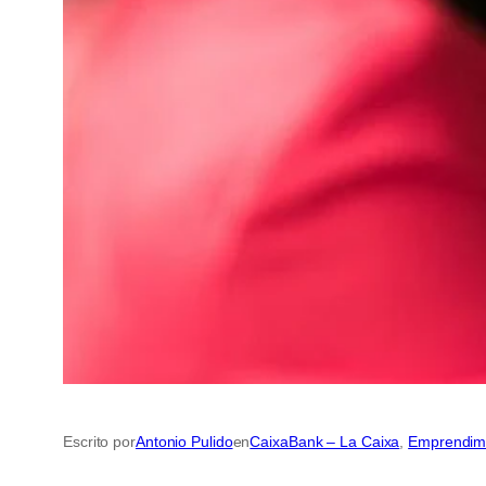
Escrito por
Antonio Pulido
en
CaixaBank – La Caixa
, 
Emprendim