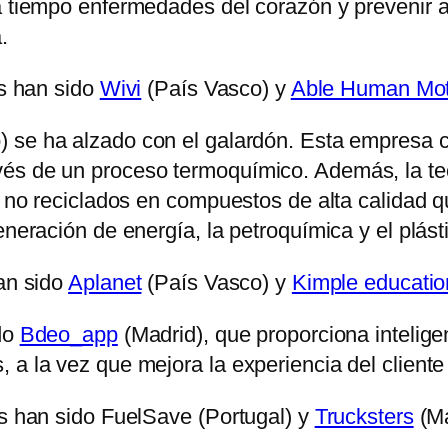
 a tiempo enfermedades del corazón y prevenir 
.
as han sido
Wivi
(País Vasco) y
Able Human Mot
 se ha alzado con el galardón. Esta empresa co
vés de un proceso termoquímico. Además, la te
to no reciclados en compuestos de alta calidad
eneración de energía, la petroquímica y el plást
han sido
Aplanet
(País Vasco) y
Kimple educatio
ido
Bdeo_app
(Madrid), que proporciona inteligen
a la vez que mejora la experiencia del cliente 
as han sido FuelSave (Portugal) y
Trucksters
(Ma