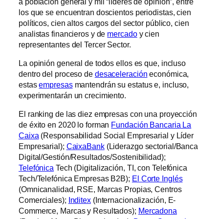
a población general y mil “líderes de opinión”, entre
los que se encuentran doscientos periodistas, cien
políticos, cien altos cargos del sector público, cien
analistas financieros y de
mercado
y cien
representantes del Tercer Sector.
La opinión general de todos ellos es que, incluso
dentro del proceso de
desaceleración
económica,
estas
empresas
mantendrán su estatus e, incluso,
experimentarán un crecimiento.
El ranking de las diez empresas con una proyección
de éxito en 2020 lo forman
Fundación Bancaria La
Caixa
(Responsabilidad Social Empresarial y Líder
Empresarial);
CaixaBank
(Liderazgo sectorial/Banca
Digital/Gestión/Resultados/Sostenibilidad);
Telefónica
Tech (Digitalización, TI, con Telefónica
Tech/Telefónica Empresas B2B);
El Corte Inglés
(Omnicanalidad, RSE, Marcas Propias, Centros
Comerciales);
Inditex
(Internacionalización, E-
Commerce, Marcas y Resultados);
Mercadona