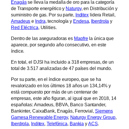
Enagás
se lleva la medalla de oro para la categoría
de Transporte energético y
Naturgy
, en Distribución y
suministro de gas. Por su parte,
Inditex
lidera Retail,
Amadeus
e
Indra
, tecnología y
Endesa
,
Iberdrola
y
Red Eléctrica
, Utilities.
Dentro de las aseguradoras es
Mapfre
la única que
aparece, por segundo año consecutivo, en este
índice.
En total, el DJSI ha incluido a 318 empresas, de un
total de 3.517 analizadas de 47 países del mundo.
Por su parte, en el índice europeo, que se ha
revalorizado en los últimos 18 años un 134,14% y
está compuesto por más de un centenar de
empresas, este año figuran, al igual que en 2018, 14
españolas: Amadeus, BBVA, Banco Santander,
Bankinter, CaixaBank, Enagás, Ferrovial,
Siemens
Gamesa Renewable Energy
,
Naturgy Energy Group
,
Iberdrola
,
Inditex
,
Telefónica
,
Bankia
y
ACS
.