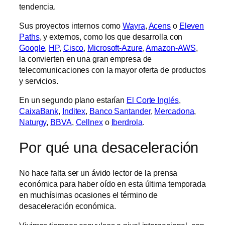
tendencia.
Sus proyectos internos como
Wayra
,
Acens
o
Eleven
Paths
, y externos, como los que desarrolla con
Google
,
HP
,
Cisco
,
Microsoft-Azure
,
Amazon-AWS
,
la convierten en una gran empresa de
telecomunicaciones con la mayor oferta de productos
y servicios.
En un segundo plano estarían
El Corte Inglés
,
CaixaBank
,
Inditex
,
Banco Santander
,
Mercadona
,
Naturgy
,
BBVA
,
Cellnex
o
Iberdrola
.
Por qué una desaceleración
No hace falta ser un ávido lector de la prensa
económica para haber oído en esta última temporada
en muchísimas ocasiones el término de
desaceleración económica.