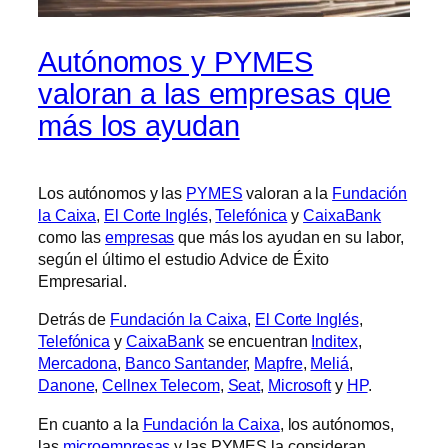
Autónomos y PYMES
valoran a las empresas que
más los ayudan
Los autónomos y las
PYMES
valoran a la
Fundación
la Caixa
,
El Corte Inglés
,
Telefónica
y
CaixaBank
como las
empresas
que más los ayudan en su labor,
según el último el estudio Advice de Éxito
Empresarial.
Detrás de
Fundación la Caixa
,
El Corte Inglés
,
Telefónica
y
CaixaBank
se encuentran
Inditex
,
Mercadona
,
Banco Santander
,
Mapfre
,
Meliá
,
Danone
,
Cellnex Telecom
,
Seat
,
Microsoft
y
HP
.
En cuanto a la
Fundación la Caixa
, los autónomos,
las
microempresas
y las PYMES la consideran