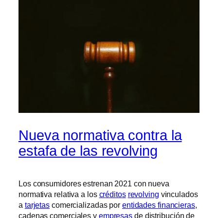
Nueva normativa contra la
estafa de las revolving
Los consumidores estrenan 2021 con nueva
normativa relativa a los
créditos
revolving
vinculados
a
tarjetas
comercializadas por
entidades financieras
,
cadenas comerciales y
empresas
de distribución de