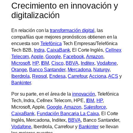
Crecimiento en innovación y
digitalización
En relación con la
transformación digital
, las
compañías que mejores pronósticos obtienen en la
encuesta son
Telefónica
Tech Empresas/Telefónica
Tech B2B,
Indra
,
CaixaBank
, El Corte Inglés,
Cellnex
Telecom
,
Apple
,
Google
,
Facebook
,
Amazon
,
Microsoft
,
HP
,
IBM
,
Cisco
,
BBVA
,
Inditex
,
Vodafone
,
Orange
,
Banco Santander
,
Mercadona
,
Naturgy
,
Iberdrola
,
Repsol
,
Endesa
,
Carrefour
,
Acciona
,
ACS
y
Bankinter
.
Por su parte, en el área de la
innovación
, Telefónica
Tech, Indra, Cellnex Telecom, HPE,
IBM
,
HP
,
Microsoft, Apple,
Google
,
Amazon
,
Salesforce
,
CaixaBank
,
Fundación Bancaria La Caixa
, El Corte
Inglés, Mercadona, Inditex,
BBVA
, Banco Santander,
Vodafone
, Iberdrola, Carrefour y
Bankinter
se llevan