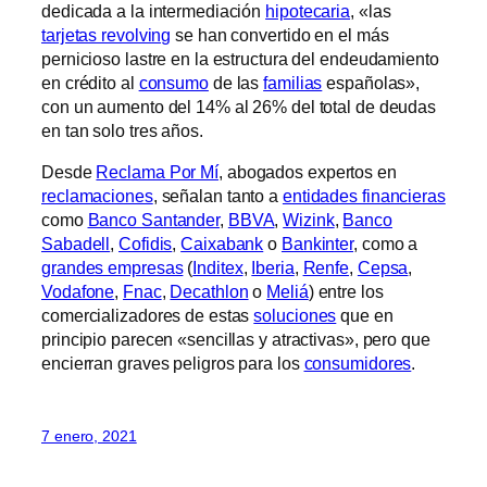
dedicada a la intermediación
hipotecaria
, «las
tarjetas revolving
se han convertido en el más
pernicioso lastre en la estructura del endeudamiento
en crédito al
consumo
de las
familias
españolas»,
con un aumento del 14% al 26% del total de deudas
en tan solo tres años.
Desde
Reclama Por Mí
, abogados expertos en
reclamaciones
, señalan tanto a
entidades financieras
como
Banco Santander
,
BBVA
,
Wizink
,
Banco
Sabadell
,
Cofidis
,
Caixabank
o
Bankinter
, como a
grandes empresas
(
Inditex
,
Iberia
,
Renfe
,
Cepsa
,
Vodafone
,
Fnac
,
Decathlon
o
Meliá
) entre los
comercializadores de estas
soluciones
que en
principio parecen «sencillas y atractivas», pero que
encierran graves peligros para los
consumidores
.
7 enero, 2021