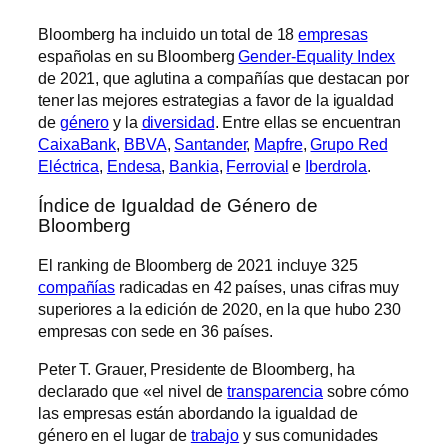
Bloomberg ha incluido un total de 18
empresas
españolas en su Bloomberg
Gender-Equality Index
de 2021, que aglutina a compañías que destacan por
tener las mejores estrategias a favor de la igualdad
de
género
y la
diversidad
. Entre ellas se encuentran
CaixaBank
,
BBVA
,
Santander
,
Mapfre
,
Grupo Red
Eléctrica
,
Endesa
,
Bankia
,
Ferrovial
e
Iberdrola
.
Índice de Igualdad de Género de
Bloomberg
El ranking de Bloomberg de 2021 incluye 325
compañías
radicadas en 42 países, unas cifras muy
superiores a la edición de 2020, en la que hubo 230
empresas con sede en 36 países.
Peter T. Grauer, Presidente de Bloomberg, ha
declarado que «el nivel de
transparencia
sobre cómo
las empresas están abordando la igualdad de
género en el lugar de
trabajo
y sus comunidades