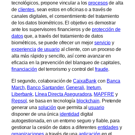
tecnológicos, propone vincular a los
procesos
de alta
de
clientes
, sean estos en oficinas o a través de
canales digitales, el consentimiento del tratamiento
de los datos biométricos. El objetivo es demostrar
ante los supervisores financieros y de
protección de
datos
que, a través del tratamiento de datos
biométricos, se puede ofrecer un mejor
servicio
y
experiencia
de usuario
al cliente, con un proceso de
alta más rápido y sencillo, así como avanzar en
eficacia en la prevención del blanqueo de capitales,
financiación
del terrorismo y control del
fraude
.
El segundo, colaboración de
CaixaBank
con
Banca
March
,
Banco Santander
,
Generali
,
Inetum
,
Liberbank
,
Línea Directa Aseguradora
,
MAPFRE
y
Repsol
, se basa en tecnología
blockchain
. Pretende
generar una
solución
que permita al
usuario
disponer de una única
identidad
digital
autogestionada, en un entorno seguro y fiable, para
gestionar la cesión de datos a diferentes
entidades
y
organizaciones
a través de una
aplicación
en el