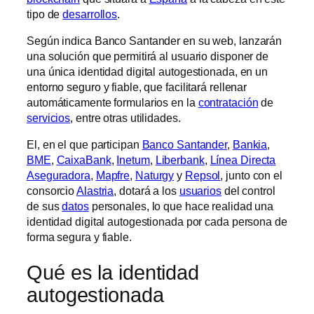
tipo de
desarrollos
.
Según indica Banco Santander en su web, lanzarán
una solución que permitirá al usuario disponer de
una única identidad digital autogestionada, en un
entorno seguro y fiable, que facilitará rellenar
automáticamente formularios en la
contratación
de
servicios
, entre otras utilidades.
El, en el que participan
Banco Santander
,
Bankia
,
BME
,
CaixaBank
,
Inetum
,
Liberbank
,
Línea Directa
Aseguradora
,
Mapfre
,
Naturgy
y
Repsol
, junto con el
consorcio
Alastria
, dotará a los
usuarios
del control
de sus
datos
personales, lo que hace realidad una
identidad digital autogestionada por cada persona de
forma segura y fiable.
Qué es la identidad
autogestionada