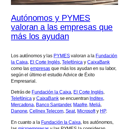
Autónomos y PYMES
valoran a las empresas que
más los ayudan
Los autónomos y las
PYMES
valoran a la
Fundación
la Caixa
,
El Corte Inglés
,
Telefónica
y
CaixaBank
como las
empresas
que más los ayudan en su labor,
según el último el estudio Advice de Éxito
Empresarial.
Detrás de
Fundación la Caixa
,
El Corte Inglés
,
Telefónica
y
CaixaBank
se encuentran
Inditex
,
Mercadona
,
Banco Santander
,
Mapfre
,
Meliá
,
Danone
,
Cellnex Telecom
,
Seat
,
Microsoft
y
HP
.
En cuanto a la
Fundación la Caixa
, los autónomos,
las
microempresas
y las PYMES la consideran