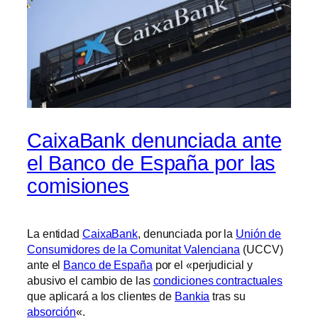
CaixaBank denunciada ante
el Banco de España por las
comisiones
La entidad
CaixaBank
, denunciada por la
Unión de
Consumidores de la Comunitat Valenciana
(UCCV)
ante el
Banco de España
por el «perjudicial y
abusivo el cambio de las
condiciones contractuales
que aplicará a los clientes de
Bankia
tras su
absorción
«.