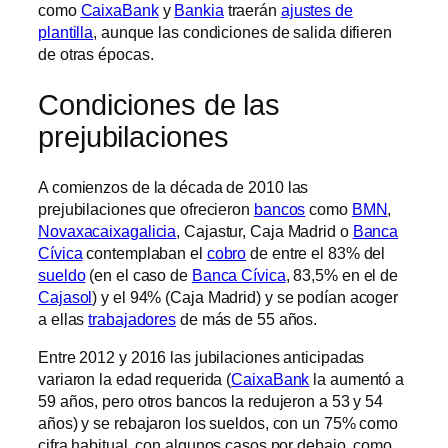
como
CaixaBank
y
Bankia
traerán
ajustes de
plantilla
, aunque las condiciones de salida difieren
de otras épocas.
Condiciones de las
prejubilaciones
A comienzos de la década de 2010 las
prejubilaciones que ofrecieron
bancos
como
BMN
,
Novaxacaixagalicia
, Cajastur, Caja Madrid o
Banca
Cívica
contemplaban el
cobro
de entre el 83% del
sueldo
(en el caso de
Banca Cívica
, 83,5% en el de
Cajasol
) y el 94% (Caja Madrid) y se podían acoger
a ellas
trabajadores
de más de 55 años.
Entre 2012 y 2016 las jubilaciones anticipadas
variaron la edad requerida (
CaixaBank
la aumentó a
59 años, pero otros bancos la redujeron a 53 y 54
años) y se rebajaron los sueldos, con un 75% como
cifra habitual, con algunos casos por debajo, como