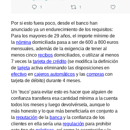
Por si esto fuera poco, desde el banco han
anunciado ya un endurecimiento de los requisitos:
Para los mayores de 29 años, el importe mínimo de
la
nómina
domiciliada pasa a ser de 600 a 800 euros
mensuales, además de la exigencia de tener al
menos cinco
recibos
domiciliados, o utilizar al menos
7 veces la
tarjeta de crédito
(se modifica la definición
de
tarjeta
activa eliminando las disposiciones en
efectivo
en
cajeros automáticos
y las
compras
con
tarjeta de débito) durante 4 meses.
Un ‘truco’ para evitar esto es hacer que alguien de
confianza transfiera esa cantidad mínima a la cuenta
todos los meses y luego devolvérsela, aunque lo
más honesto y lo que más beneficiaría en conjunto a
la
reputación
de la
banca
y la confianza de los
clientes en ella sería una
regulación
para prohibir
este tipo de
prácticas
, así como la aceptación y la