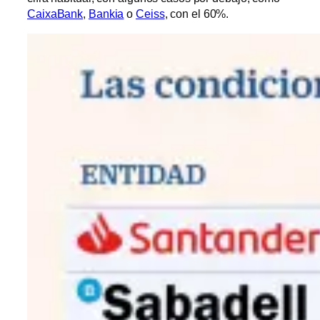
CaixaBank
,
Bankia
o
Ceiss
, con el 60%.