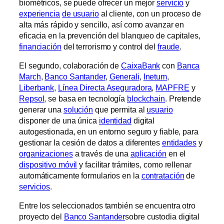
biométricos, se puede ofrecer un mejor
servicio
y
experiencia
de usuario
al cliente, con un proceso de
alta más rápido y sencillo, así como avanzar en
eficacia en la prevención del blanqueo de capitales,
financiación
del terrorismo y control del
fraude
.
El segundo, colaboración de
CaixaBank
con
Banca
March
,
Banco Santander
,
Generali
,
Inetum
,
Liberbank
,
Línea Directa Aseguradora
,
MAPFRE
y
Repsol
, se basa en tecnología
blockchain
. Pretende
generar una
solución
que permita al
usuario
disponer de una única
identidad
digital
autogestionada, en un entorno seguro y fiable, para
gestionar la cesión de datos a diferentes
entidades
y
organizaciones
a través de una
aplicación
en el
dispositivo móvil
y facilitar trámites, como rellenar
automáticamente formularios en la
contratación
de
servicios
.
Entre los seleccionados también se encuentra otro
proyecto del
Banco Santander
sobre custodia digital