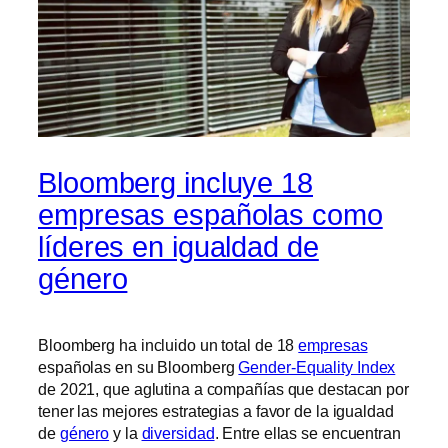
Bloomberg incluye 18
empresas españolas como
líderes en igualdad de
género
Bloomberg ha incluido un total de 18
empresas
españolas en su Bloomberg
Gender-Equality Index
de 2021, que aglutina a compañías que destacan por
tener las mejores estrategias a favor de la igualdad
de
género
y la
diversidad
. Entre ellas se encuentran