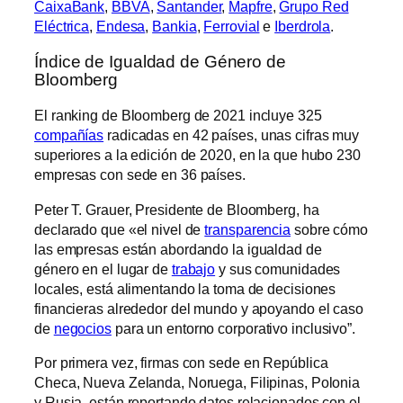
CaixaBank
,
BBVA
,
Santander
,
Mapfre
,
Grupo Red
Eléctrica
,
Endesa
,
Bankia
,
Ferrovial
e
Iberdrola
.
Índice de Igualdad de Género de
Bloomberg
El ranking de Bloomberg de 2021 incluye 325
compañías
radicadas en 42 países, unas cifras muy
superiores a la edición de 2020, en la que hubo 230
empresas con sede en 36 países.
Peter T. Grauer, Presidente de Bloomberg, ha
declarado que «el nivel de
transparencia
sobre cómo
las empresas están abordando la igualdad de
género en el lugar de
trabajo
y sus comunidades
locales, está alimentando la toma de decisiones
financieras alrededor del mundo y apoyando el caso
de
negocios
para un entorno corporativo inclusivo”.
Por primera vez, firmas con sede en República
Checa, Nueva Zelanda, Noruega, Filipinas, Polonia
y Rusia, están reportando datos relacionados con el