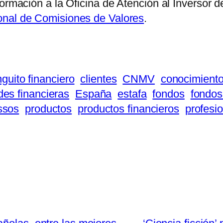
ormación a la Oficina de Atención al Inversor d
onal de Comisiones de Valores
.
nguito financiero
clientes
CNMV
conocimient
des financieras
España
estafa
fondos
fondos
ssos
productos
productos financieros
profesi