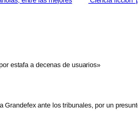
ñolas, entre las mejores
‘Ciencia ficción’ 
por estafa a decenas de usuarios»
 Grandefex ante los tribunales, por un presunto