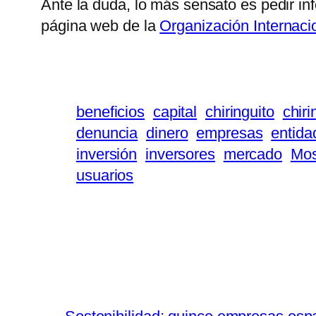
Ante la duda, lo más sensato es pedir inf
página web de la
Organización Internaci
beneficios
capital
chiringuito
chiri
denuncia
dinero
empresas
entida
inversión
inversores
mercado
Mo
usuarios