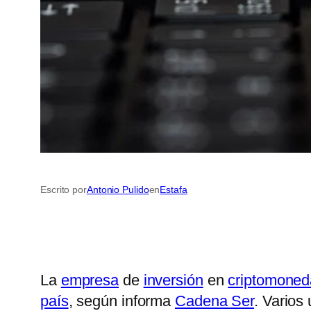
Escrito por
Antonio Pulido
en
Estafa
La
empresa
de
inversión
en
criptomoned
país
, según informa
Cadena Ser
. Varios