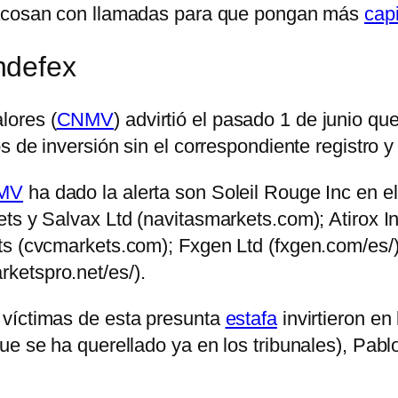
 acosan con llamadas para que pongan más
capi
ndefex
lores (
CNMV
) advirtió el pasado 1 de junio q
 de inversión sin el correspondiente registro y 
MV
ha dado la alerta son Soleil Rouge Inc en e
ts y Salvax Ltd (navitasmarkets.com); Atirox In
s (cvcmarkets.com); Fxgen Ltd (fxgen.com/es/); 
ketspro.net/es/).
 víctimas de esta presunta
estafa
invirtieron en
ue se ha querellado ya en los tribunales), Pabl