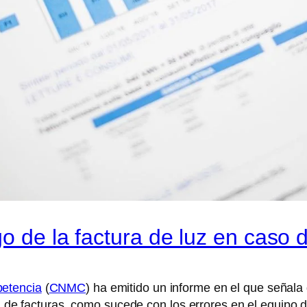
o de la factura de luz en caso d
petencia
(
CNMC
) ha emitido un informe en el que señala 
ón de facturas, como sucede con los errores en el equipo d