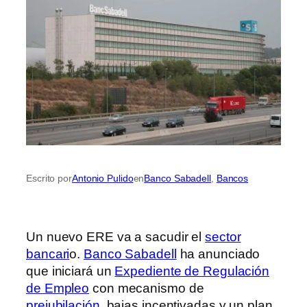
Escrito por
Antonio Pulido
en
Banco Sabadell
, 
Bancos
Un nuevo ERE va a sacudir el
sector
bancari
o.
Banco Sabadell
ha anunciado
que iniciará un
Expediente de Regulación
de Empleo
con mecanismo de
prejubilación
, bajas incentivadas y un plan