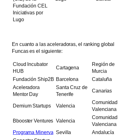
Fundación CEL
Iniciativas por
Lugo
En cuanto a las aceleradoras, el ranking global
Funcas es el siguiente:
Cloud Incubator
Región de
Cartagena
HUB
Murcia
Fundación Ship2B
Barcelona
Cataluña
Aceleradora
Santa Cruz de
Canarias
Mentor Day
Tenerife
Comunidad
Demium Startups
Valencia
Valenciana
Comunidad
Bbooster Ventures
Valencia
Valenciana
Programa Minerva
Sevilla
Andalucía