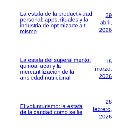
La estafa de la productividad
29
personal: apps, rituales y la
abril,
industria de optimizarte a ti
2026
mismo
La estafa del superalimento:
15
quinoa, açaí y la
marzo,
mercantilización de la
2026
ansiedad nutricional
28
El volunturismo: la estafa
febrero,
de la caridad como selfie
2026