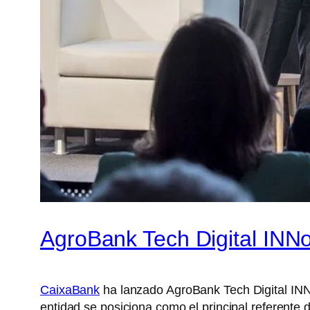
AgroBank Tech Digital INNo
CaixaBank
ha lanzado AgroBank Tech Digital INN
entidad se posiciona como el principal referente 