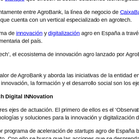
ntamente entre AgroBank, la línea de negocio de
CaixaB
que cuenta con un vertical especializado en agrotech.
rama de
innovación
y
digitalización
agro en España a través
mentaria del país.
Tech’, el ecosistema de innovación agro lanzado por Agr
alor de AgroBank y aborda las iniciativas de la entidad 
innovación, la formación y el desarrollo social son los e
h Digital INNovation
res ejes de actuación. El primero de ellos es el ‘Observa
ologías y soluciones para la innovación y digitalización 
yor programa de aceleración de
startups
agro de España ba
to. Con ello se busca que las acciones que se desprenda