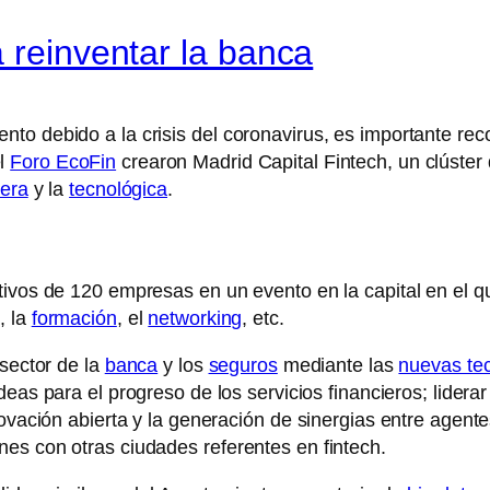
 reinventar la banca
o debido a la crisis del coronavirus, es importante reco
l
Foro EcoFin
crearon Madrid Capital Fintech, un clúster
iera
y la
tecnológica
.
tivos de 120 empresas en un evento en la capital en el q
, la
formación
, el
networking
, etc.
 sector de la
banca
y los
seguros
mediante las
nuevas te
deas para el progreso de los servicios financieros; lidera
ovación abierta y la generación de sinergias entre agentes
es con otras ciudades referentes en fintech.