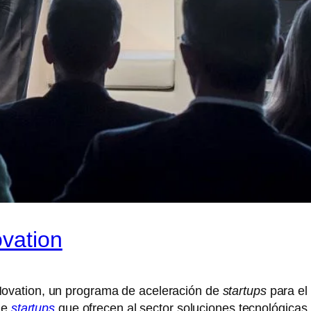
vation
ovation, un programa de aceleración de
startups
para el 
de
startups
que ofrecen al sector soluciones tecnológicas.