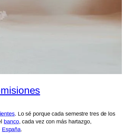
omisiones
lientes
. Lo sé porque cada semestre tres de los
el
banco
, cada vez con más hartazgo,
e
España
.