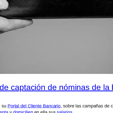
 de captación de nóminas de la
e su
Portal del Cliente Bancario
, sobre las campañas de 
enta
y
domicilien
en ella sus
salarios
.