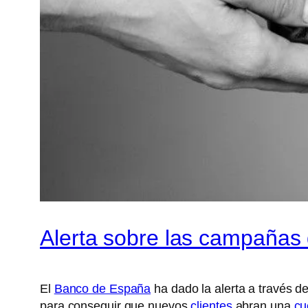
Alerta sobre las campañas
El
Banco de España
ha dado la alerta a través d
para conseguir que nuevos
clientes
abran una
cu