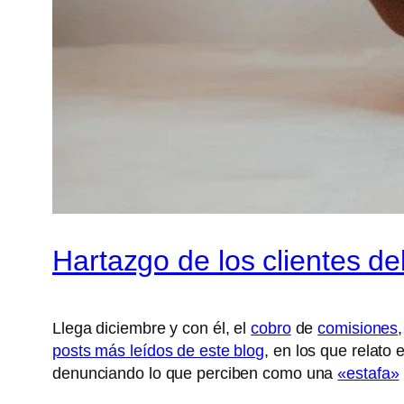
Hartazgo de los clientes de
Llega diciembre y con él, el
cobro
de
comisiones
posts más leídos de este blog
, en los que relato
denunciando lo que perciben como una
«estafa»