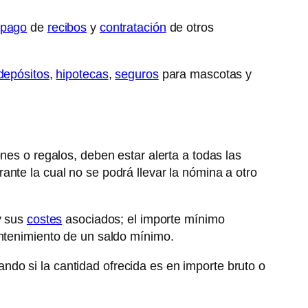
pago
de
recibos
y
contratación
de otros
depósitos
,
hipotecas
,
seguros
para mascotas y
nes o regalos, deben estar alerta a todas las
nte la cual no se podrá llevar la nómina a otro
y sus
costes
asociados; el importe mínimo
antenimiento de un saldo mínimo.
ndo si la cantidad ofrecida es en importe bruto o