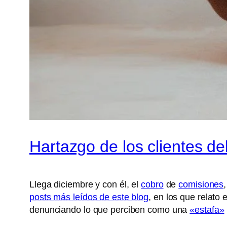
Hartazgo de los clientes de
Llega diciembre y con él, el
cobro
de
comisiones
posts más leídos de este blog
, en los que relato
denunciando lo que perciben como una
«estafa»