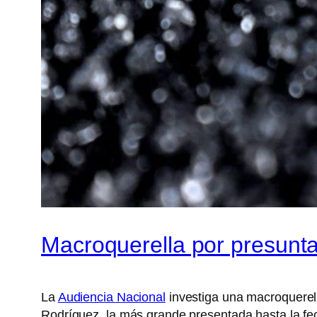
Macroquerella por presunt
La
Audiencia Nacional
investiga una macroquerel
Rodríguez, la más grande presentada hasta la fe