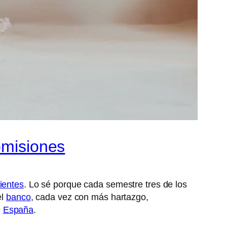
omisiones
lientes
. Lo sé porque cada semestre tres de los
el
banco
, cada vez con más hartazgo,
e
España
.