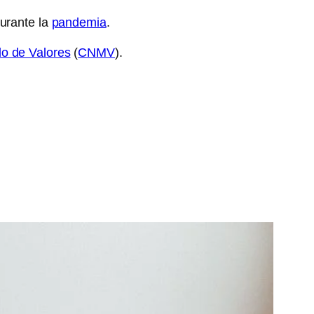
durante la
pandemia
.
o de Valores
(
CNMV
).