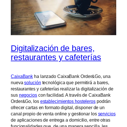
Digitalización de bares,
restaurantes y cafeterías
CaixaBank
ha lanzado CaixaBank Order&Go, una
nueva
solución
tecnológica que permitirá a bares,
restaurantes y cafeterías realizar la digitalización de
sus
negocios
con facilidad. A través de CaixaBank
Order&Go, los
establecimientos hosteleros
podrán
ofrecer cartas en formato digital, disponer de un
canal propio de venta online y gestionar los
servicios
de aplicaciones de entrega a domicilio, entre otras
funcionalidades que, de una manera sencilla, les