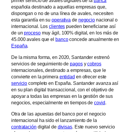
primer servicio de avales digitales de la
banca
española destinado a aquellas empresas que,
dispongan o no de una línea de avales, necesiten
esta garantía en su
operativa
de
negocio
nacional o
internacional. Los
clientes
pueden beneficiarse así
de un
proceso
muy ágil, 100% digital, en los más de
45.000 avales que el
banco
concede anualmente en
España
.
De la misma forma, en 2020, Santander estrenó
servicios de seguimiento de
pagos
y
cobros
internacionales, destinado a empresas, que le
convierte en la primera
entidad
en ofrecer este
servicio
completo en España. Santander avanza así
en su plan digital transaccional, con el objetivo de
apoyar a todas las empresas en la gestión de sus
negocios, especialmente en tiempos de
covid
.
Otra de las apuestas del banco por el negocio
internacional ha sido el lanzamiento de la
contratación
digital de
divisas
. Este nuevo servicio