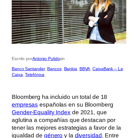
Escrito por
Antonio Pulido
en
Banco Santander
, 
Bancos
, 
Bankia
, 
BBVA
, 
CaixaBank – La
Caixa
, 
Telefónica
Bloomberg ha incluido un total de 18
empresas
españolas en su Bloomberg
Gender-Equality Index
de 2021, que
aglutina a compañías que destacan por
tener las mejores estrategias a favor de la
igualdad de
género
y la
diversidad
. Entre