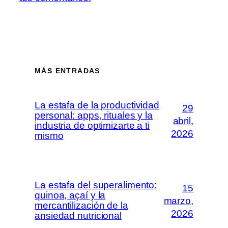
MÁS ENTRADAS
La estafa de la productividad
29
personal: apps, rituales y la
abril,
industria de optimizarte a ti
2026
mismo
La estafa del superalimento:
15
quinoa, açaí y la
marzo,
mercantilización de la
2026
ansiedad nutricional