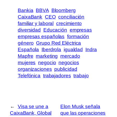
Bankia
BBVA
Bloomberg
CaixaBank
CEO
conciliación
familiar y laboral
crecimiento
diversidad
Educación
empresas
empresas españolas
formación
género
Grupo Red Eléctrica
Española
Iberdrola
igualdad
Indra
Mapfre
marketing
mercado
mujeres
negocio
negocios
organizaciones
publicidad
Telefónica
trabajadores
trabajo
←
Visa se une a
Elon Musk señala
CaixaBank, Global
que las operaciones