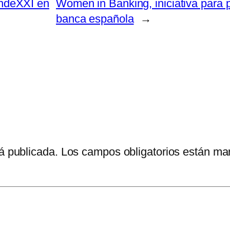
ndeXXI en
Women in Banking, iniciativa para p
banca española
→
á publicada.
Los campos obligatorios están m