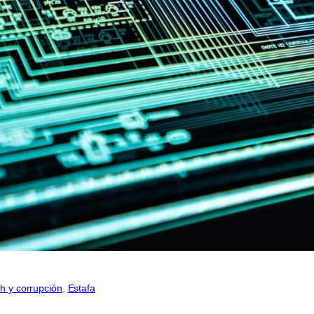
h y corrupción
, 
Estafa