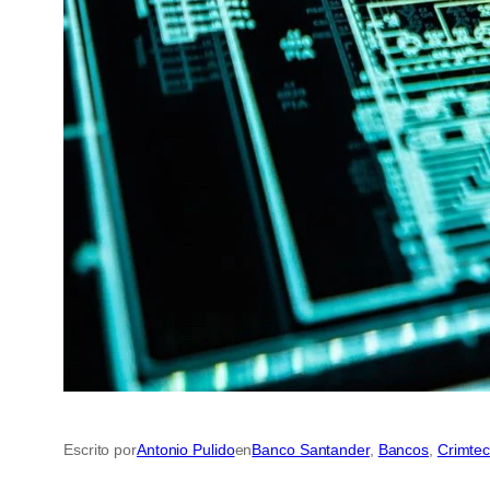
Escrito por
Antonio Pulido
en
Banco Santander
, 
Bancos
, 
Crimtec