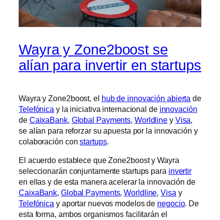
Wayra y Zone2boost se
alían para invertir en startups
Wayra y Zone2boost, el
hub de innovación abierta
de
Telefónica
y la iniciativa internacional de
innovación
de
CaixaBank
,
Global Payments
,
Worldline
y
Visa
,
se alían para reforzar su apuesta por la innovación y
colaboración con
startups
.
El acuerdo establece que Zone2boost y Wayra
seleccionarán conjuntamente startups para
invertir
en ellas y de esta manera acelerar la innovación de
CaixaBank
,
Global Payments
,
Worldline
,
Visa
y
Telefónica
y aportar nuevos modelos de
negocio
. De
esta forma, ambos organismos facilitarán el