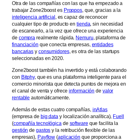
Otra de las compañías con las que ha empezado a
trabajar Zone2boost es
Proppos
, que, gracias a la
inteligencia artificial
, es capaz de reconocer
cualquier tipo de producto en
tienda
, sin necesidad
de escanearlo, a la vez que ofrece una experiencia
de
compra
realmente rápida.
Nemuru
, plataforma de
financiación
que conecta empresas,
entidades
bancarias
y
consumidores
, es otra de las startups
seleccionadas en 2020.
Zone2boost también ha invertido y está colaborando
con
Bitphy
, que es una plataforma inteligente para el
comercio minorista que detecta puntos de mejora en
el canal de venta y ofrece
información
de
valor
rentable
automáticamente.
Además de estas cuatro compañías,
inAtlas
(empresa de
big data
y localización analítica),
Fuell
(
compañía tecnológica
de
software
que facilita la
gestión
de
gastos
y la retribución flexible de las
empresas),
Payflow
(
aplicación
que proporciona a