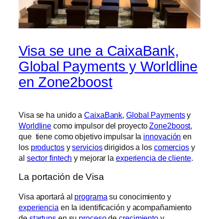
Visa se une a CaixaBank,
Global Payments y Worldline
en Zone2boost
Visa se ha unido a
CaixaBank
,
Global Payments
y
Worldline
como impulsor del proyecto
Zone2boost
,
que tiene como objetivo impulsar la
innovación
en
los
productos
y
servicios
dirigidos a los
comercios
y
al
sector fintech
y mejorar la
experiencia de cliente
.
La portación de Visa
Visa aportará al
programa
su conocimiento y
experiencia
en la identificación y acompañamiento
de
startups
en su
proceso
de
crecimiento
y