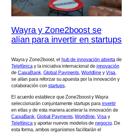
Wayra y Zone2boost se
alían para invertir en startups
Wayra y Zone2boost, el
hub de innovación abierta
de
Telefónica
y la iniciativa internacional de
innovación
de
CaixaBank
,
Global Payments
,
Worldline
y
Visa
,
se alían para reforzar su apuesta por la innovación y
colaboración con
startups
.
El acuerdo establece que Zone2boost y Wayra
seleccionarán conjuntamente startups para
invertir
en ellas y de esta manera acelerar la innovación de
CaixaBank
,
Global Payments
,
Worldline
,
Visa
y
Telefónica
y aportar nuevos modelos de
negocio
. De
esta forma, ambos organismos facilitarán el